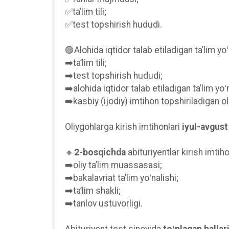
✅taʼlim tili;
✅test topshirish hududi.
🟢Alohida iqtidor talab etiladigan taʼlim yo
➡️taʼlim tili;
➡️test topshirish hududi;
➡️alohida iqtidor talab etiladigan taʼlim yoʻn
➡️kasbiy (ijodiy) imtihon topshiriladigan o
Oliygohlarga kirish imtihonlari
iyul-avgust
🔸
2-bosqichda
abituriyentlar kirish imtih
➡️oliy taʼlim muassasasi;
➡️bakalavriat taʼlim yoʻnalishi;
➡️taʼlim shakli;
➡️tanlov ustuvorligi.