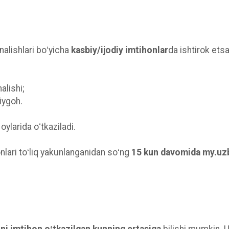
ʻnalishlari boʻyicha
kasbiy/ijodiy imtihonlar
da ishtirok etsa
alishi;
liygoh.
oylarida oʻtkaziladi.
onlari toʻliq yakunlanganidan soʻng
15 kun davomida my.uzb