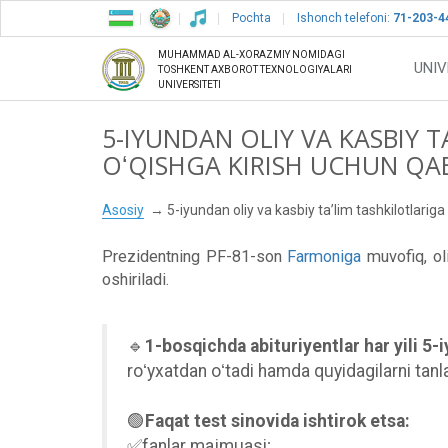
Pochta
Ishonch telefoni:
71-203-4
MUHAMMAD AL-XORAZMIY NOMIDAGI
UNIV
TOSHKENT AXBOROT TEXNOLOGIYALARI
UNIVERSITETI
5-IYUNDAN OLIY VA KASBIY 
OʻQISHGA KIRISH UCHUN QA
Asosiy
5-iyundan oliy va kasbiy taʼlim tashkilotlarig
Prezidentning PF-81-son
Farmoniga
muvofiq, oli
oshiriladi.
🔹
1-bosqichda abituriyentlar har yili 5
roʻyxatdan oʻtadi hamda quyidagilarni tanl
🟢
Faqat test sinovida ishtirok etsa:
✅fanlar majmuasi;