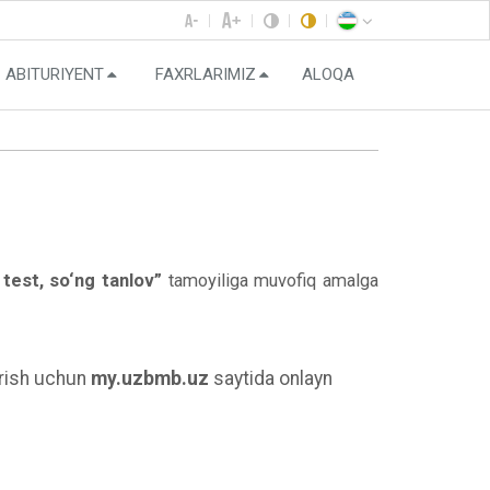
ABITURIYENT
FAXRLARIMIZ
ALOQA
 test, so‘ng tanlov”
tamoyiliga muvofiq amalga
irish uchun
my.uzbmb.uz
saytida onlayn