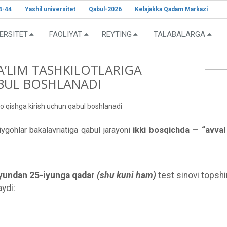
4-44
Yashil universitet
Qabul-2026
Kelajakka Qadam Markazi
ERSITET
FAOLIYAT
REYTING
TALABALARGA
TAʼLIM TASHKILOTLARIGA
BUL BOSHLANADI
a oʻqishga kirish uchun qabul boshlanadi
ygohlar bakalavriatiga qabul jarayoni
ikki bosqichda — “avval
-iyundan 25-iyunga qadar
(shu kuni ham)
test sinovi topsh
aydi: