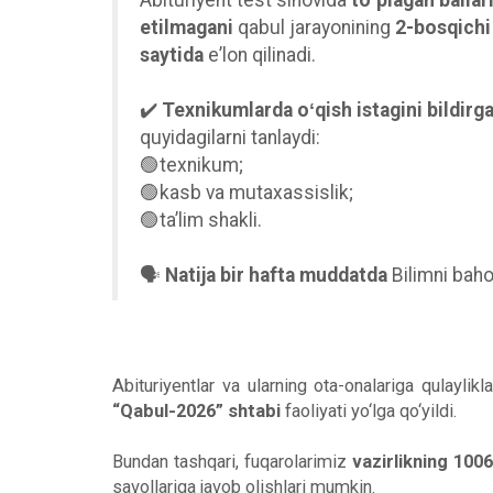
Abituriyent test sinovida
toʻplagan ballar
etilmagani
qabul jarayonining
2-bosqichi
saytida
eʼlon qilinadi.
✔️
Texnikumlarda oʻqish istagini bildirga
quyidagilarni tanlaydi:
🟢texnikum;
🟢kasb va mutaxassislik;
🟢taʼlim shakli.
🗣
Natija bir hafta muddatda
Bilimni baho
Abituriyentlar va ularning ota-onalariga qulayli
“Qabul-2026” shtabi
faoliyati yo‘lga qo‘yildi.
Bundan tashqari, fuqarolarimiz
vazirlikning 100
savollariga javob olishlari mumkin.