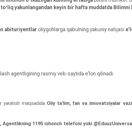
ini imtihon oʻtkazilgan kunning ertasiga
bilishi mumkin. 
 toʻliq yakunlangandan keyin bir hafta muddatda Bilimni
n abituriyentlar
oliygohlarga qabulning yakuniy natijasi
eʼ
lash agentligining rasmiy veb-saytida eʼlon qilinadi.
klar yaratish maqsadida
Oliy ta’lim, fan va innovatsiyalar vaz
6, Agentlikning 1195 ishonch telefoni yoki @EduuzUniversa