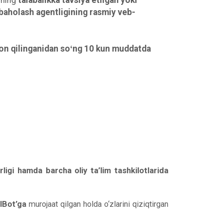
Uning
talabalikka tavsiya etilgan yoki
 baholash agentligining rasmiy veb-
lon qilinganidan soʻng 10 kun muddatda
irligi hamda barcha oliy ta’lim tashkilotlarida
lBot’ga
murojaat qilgan holda o‘zlarini qiziqtirgan