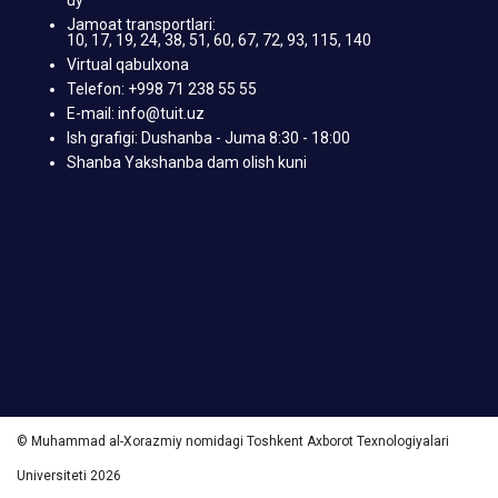
uy
Jamoat transportlari:
10, 17, 19, 24, 38, 51, 60, 67, 72, 93, 115, 140
Virtual qabulxona
Telefon: +998 71 238 55 55
E-mail: info@tuit.uz
Ish grafigi: Dushanba - Juma 8:30 - 18:00
Shanba Yakshanba dam olish kuni
© Muhammad al-Xorazmiy nomidagi Toshkent Axborot Texnologiyalari
Universiteti 2026