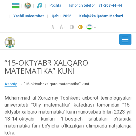
Pochta
Ishonch telefoni:
71-203-44-44
Yashil universitet
Qabul-2026
Kelajakka Qadam Markazi
“15-OKTYABR XALQARO
MATEMATIKA” KUNI
Asosiy
“15-oktyabr xalqaro matematika” kuni
Muhammad al-Xorazmiy Toshkent axborot texnologiyalari
universiteti "Oliy matematika" kafedrasi tomonidan “15-
oktyabr xalqaro matematika” kuni munosabati bilan 2023-yil
13-14-oktyabr kunlari 1-bosqich talabalari o'rtasida
matematika fani bo‘yicha o‘tkazilgan olimpiada natijalariga
ko‘ra: