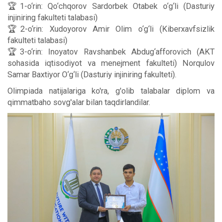
🏆1-o‘rin: Qo‘chqorov Sardorbek Otabek o‘g‘li (Dasturiy
injiniring fakulteti talabasi)
🏆2-o‘rin: Xudoyorov Amir Olim o‘g‘li (Kiberxavfsizlik
fakulteti talabasi)
🏆3-o‘rin: Inoyatov Ravshanbek Abdug‘afforovich (AKT
sohasida iqtisodiyot va menejment fakulteti) Norqulov
Samar Baxtiyor O‘g‘li (Dasturiy injiniring fakulteti).
Olimpiada natijalariga ko'ra, g'olib talabalar diplom va
qimmatbaho sovg'alar bilan taqdirlandilar.