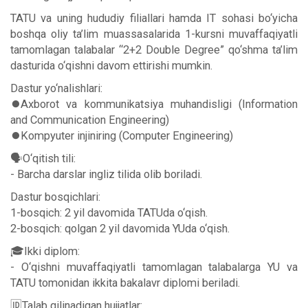
TATU va uning hududiy filiallari hamda IT sohasi bo‘yicha
boshqa oliy ta’lim muassasalarida 1-kursni muvaffaqiyatli
tamomlagan talabalar “2+2 Double Degree” qo‘shma ta’lim
dasturida o‘qishni davom ettirishi mumkin.
Dastur yo‘nalishlari:
⏺Axborot va kommunikatsiya muhandisligi (Information
and Communication Engineering)
⏺Kompyuter injiniring (Computer Engineering)
🗣O‘qitish tili:
- Barcha darslar ingliz tilida olib boriladi.
Dastur bosqichlari:
1-bosqich: 2 yil davomida TATUda o‘qish.
2-bosqich: qolgan 2 yil davomida YUda o‘qish.
🎓Ikki diplom:
- O‘qishni muvaffaqiyatli tamomlagan talabalarga YU va
TATU tomonidan ikkita bakalavr diplomi beriladi.
🆔Talab qilinadigan hujjatlar: