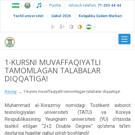
Pochta
Ishonch telefoni:
71-203-44-44
Yashil universitet
Qabul-2026
Kelajakka Qadam Markazi
1-KURSNI MUVAFFAQIYATLI
TAMOMLAGAN TALABALAR
DIQQATIGA!
Asosiy
1-kursni muvaffaqiyatli tamomlagan talabalar diqqatiga!
Muhammad al-Xorazmiy nomidagi Toshkent axborot
texnologiyalari universiteti (TATU) va Koreya
Respublikasining Yeungnam universiteti (YU) o‘rtasida
tashkil etilgan “2+2 Double Degree” qo‘shma ta’lim
dasturiga hujjatlar qabul qilish boshlandi!