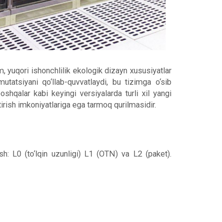
, yuqori ishonchlilik
ekologik dizayn
xususiyatlar
tatsiyani qo‘llab-quvvatlaydi, bu tizimga o‘sib
hqalar kabi keyingi versiyalarda turli xil yangi
irish imkoniyatlariga ega tarmoq qurilmasidir.
ish: L0 (to‘lqin uzunligi) L1 (OTN) va L2 (paket).