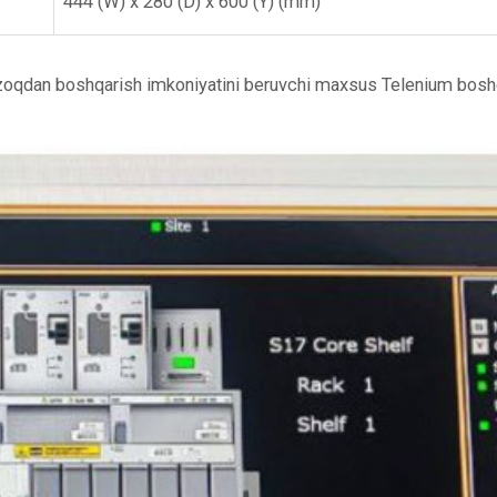
444 (W) x 280 (D) x 600 (Y) (mm)
qdan boshqarish imkoniyatini beruvchi maxsus Telenium boshq