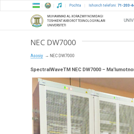
Pochta
Ishonch telefoni:
71-203-4
MUHAMMAD AL-XORAZMIY NOMIDAGI
UNIV
TOSHKENT AXBOROT TEXNOLOGIYALARI
UNIVERSITETI
NEC DW7000
Asosiy
NEC DW7000
SpectralWaveTM NEC DW7000 – Ma’lumotn