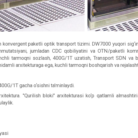
 konvergent paketli optik transport tizimi.
DW7000 yuqori sig‘im
ommutatsiyani, jumladan CDC qobiliyatini va OTN/paketli kommu
onchli tarmoqni sozlash, 400G/1T uzatish, Transport SDN va bos
idamli arxitekturaga ega, kuchli tarmoqni boshqarish va rejalasht
400G/1T
gacha o‘sishni ta’minlaydi.
rxitektura.
"Qurilish bloki" arxitekturasi ko‘p qatlamli almashtir
laylik.
yasi