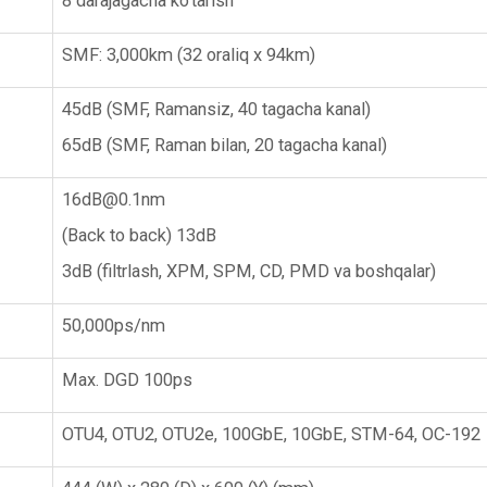
8 darajagacha ko‘tarish
SMF: 3,000km (32 oraliq x 94km)
45dB (SMF, Ramansiz, 40 tagacha kanal)
65dB (SMF, Raman bilan, 20 tagacha kanal)
16dB@0.1nm
(Back to back) 13dB
3dB (filtrlash, XPM, SPM, CD, PMD va boshqalar)
50,000ps/nm
Max
. DGD 100ps
OTU4, OTU2, OTU2e, 100GbE, 10GbE, STM-64, OC-192