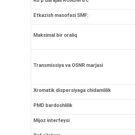
Ko‘p darajali ROADM 8 c
Etkazish masofasi SMF:
Maksimal bir oraliq
Transmissiya va OSNR marjasi
Xromatik dispersiyaga chidamlilik
PMD bardoshlilik
Mijoz interfeysi