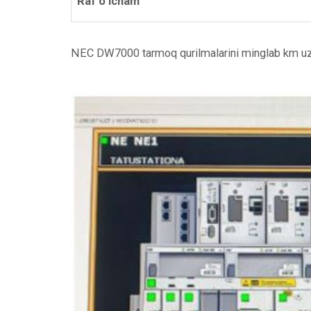
Raf o‘lcham
NEC DW7000 tarmoq qurilmalarini minglab km uzo