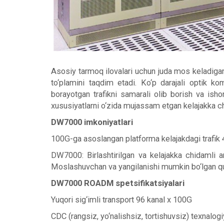
Asosiy tarmoq ilovalari uchun juda mos keladigan
to‘plamini taqdim etadi. Ko‘p darajali optik k
borayotgan trafikni samarali olib borish va ish
xususiyatlarni o‘zida mujassam etgan kelajakka ch
DW7000 imkoniyatlari
100G-ga asoslangan platforma kelajakdagi trafik
DW7000: Birlashtirilgan va kelajakka chidamli a
Moslashuvchan va yangilanishi mumkin bo‘lgan qu
DW7000 ROADM spetsifikatsiyalari
Yuqori sig‘imli transport 96 kanal x 100G
CDC (rangsiz, yo‘nalishsiz, tortishuvsiz) texnalogi