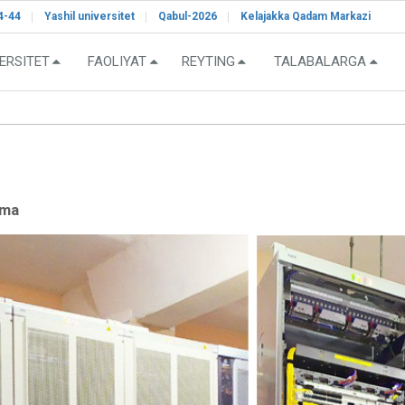
4-44
Yashil universitet
Qabul-2026
Kelajakka Qadam Markazi
ERSITET
FAOLIYAT
REYTING
TALABALARGA
oma