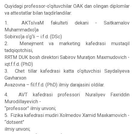
Quyidagi professor-o‘qituvchilar OAK dan olingan diplomlar
va attestatlar bilan taqdirlandilar:
1. AKTsIvaM fakulteti dekani - Saitkamalov
Muhammadxo‘ja
Sobirxo‘ja o‘g‘li – i.f.d. (DSc)
2. Menejment va marketing kafedrasi mustaqil
tadqiqotchisi,
RRTM DUK bosh direktori Sabirov Muratjon Maxmudovich -
iqt.f.f.d. (PhD)
3. Chet tillar kafedrasi katta o‘qituvchisi Saydaliyeva
Gavharxon
Avazovna – fil.f.f.d. (PhD) ilmiy darajasini oldilar.
4. AVT kafedrasi professori Nuraliyev Faxriddin
Murodillayevich -
“professor” ilmiy unvoni;
5. Fizika kafedrasi mudiri Xolmedov Xamid Maxkamovich -
“dotsent”
ilmiy unvoni;