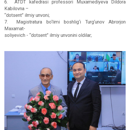
6. ATDT kafedrasi professori Muxamediyeva Dildora
Kabilovna –
“dotsent” ilmiy unvoni;
7. Magistratura bo‘limi boshlig‘i Turg‘unov Abrorjon
Maxamat-
soliyevich - “dotsent” ilmiy unvonini oldilar;