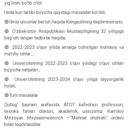
yig‘ilishi bo‘lib o‘tdi.
Unda kun tartibi bo‘yicha quyidagi masalalar ko‘rildi:
🟢Ilmiy unvonlar berish haqida Kengashning taqdimnomasi;
🟢 O‘zbekiston Respublikasi Mustaqilligining 32 yilligiga
bag‘ish-langan tadbirlar haqida;
🟢 2022-2023 o‘quv yilida amalga oshirilgan ma’naviy va
ma’rifiy ishlar ;
🟢 Universitetning 2022-2023 o‘quv yilidagi o‘quv ishlari
bo‘yicha natijalari ;
🟢 Universitetning 2023-2024 o‘quv yiliga tayyorgarlik
holati;
🟢Turli masalalar.
Qutlug‘ bayram arafasida ATDT kafedrasi professori,
texnika fanlari doktori, akademik, ustozimiz Kamilov
Mirzoyan Mirzaaxmedovich –“Mehnat shuhrati” ordeni
bilan taqdirlandilar.