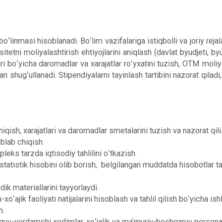
ʻlinmasi hisoblanadi. Boʻlim vazifalariga istiqbolli va joriy rejal
sitetni moliyalashtirish ehtiyojlarini aniqlash (davlat byudjeti, by
i boʻyicha daromadlar va xarajatlar roʻyxatini tuzish, OTM moliya-xoʻ
bilan shugʻullanadi. Stipendiyalarni tayinlash tartibini nazorat qilad
iqish, xarajatlari va daromadlar smetalarini tuzish va nazorat qili
oblab chiqish.
pleks tarzda iqtisodiy tahlilini oʻtkazish.
a statistik hisobini olib borish, belgilangan muddatda hisobotlar 
ik materiallarini tayyorlaydi.
xoʻajik faoliyati natijalarini hisoblash va tahlil qilish boʻyicha is
h.
 oʻquv-yordamchi xodimlar, xoʻjalik va maʼmuriy-boshqaruv person