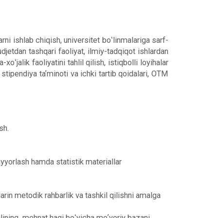
arni ishlab chiqish, universitet boʻlinmalariga sarf-
udjetdan tashqari faoliyat, ilmiy-tadqiqot ishlardan
jalik faoliyatini tahlil qilish, istiqbolli loyihalar
i, stipendiya taʼminoti va ichki tartib qoidalari, OTM
sh.
tayyorlash hamda statistik materiallar
hlarin metodik rahbarlik va tashkil qilishni amalga
alining mehnat haqi boʻyicha meʼyoriy bazani