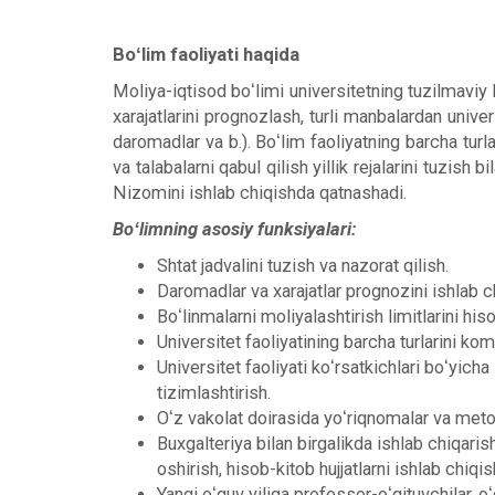
Boʻlim faoliyati haqida
Moliya-iqtisod boʻlimi universitetning tuzilmaviy bo
xarajatlarini prognozlash, turli manbalardan univer
daromadlar va b.). Boʻlim faoliyatning barcha turlar
va talabalarni qabul qilish yillik rejalarini tuzish 
Nizomini ishlab chiqishda qatnashadi.
Boʻlimning asosiy funksiyalari:
Shtat jadvalini tuzish va nazorat qilish.
Daromadlar va xarajatlar prognozini ishlab ch
Boʻlinmalarni moliyalashtirish limitlarini his
Universitet faoliyatining barcha turlarini kom
Universitet faoliyati koʻrsatkichlari boʻyich
tizimlashtirish.
Oʻz vakolat doirasida yoʻriqnomalar va metod
Buxgalteriya bilan birgalikda ishlab chiqarish-
oshirish, hisob-kitob hujjatlarni ishlab chiqis
Yangi oʻquv yiliga professor-oʻqituvchilar,