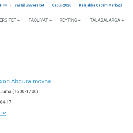
4-44
Yashil universitet
Qabul-2026
Kelajakka Qadam Markazi
ERSITET
FAOLIYAT
REYTING
TALABALARGA
xon Abduraimovna
Juma (15:00-17:00)
-64-17
t.uz