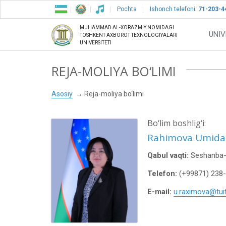
Pochta
Ishonch telefoni:
71-203-4
MUHAMMAD AL-XORAZMIY NOMIDAGI
UNIV
TOSHKENT AXBOROT TEXNOLOGIYALARI
UNIVERSITETI
REJA-MOLIYA BO‘LIMI
Asosiy
Reja-moliya bo‘limi
Bo‘lim boshlig‘i:
Rahimova Umida
Qabul vaqti:
Seshanba-
Telefon:
(+99871) 238
E-mail:
u.raximova@tui