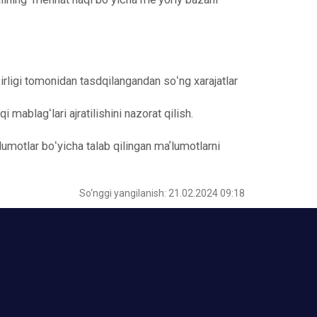
zirligi tomonidan tasdqilangandan soʻng xarajatlar
 mablagʻlari ajratilishini nazorat qilish.
lumotlar boʻyicha talab qilingan maʼlumotlarni
So‘nggi yangilanish: 21.02.2024 09:18