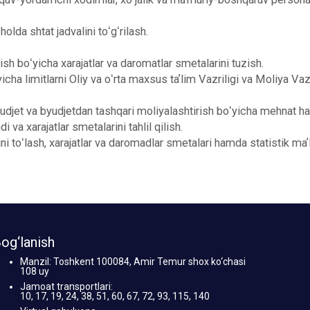
lda shtat jadvalini toʻgʻrilash.
ish boʻyicha xarajatlar va daromatlar smetalarini tuzish.
icha limitlarni Oliy va oʻrta maxsus taʼlim Vazriligi va Moliya Va
yudjet va byudjetdan tashqari moliyalashtirish boʻyicha mehnat haqi
 va xarajatlar smetalarini tahlil qilish.
ni toʻlash, xarajatlar va daromadlar smetalari hamda statistik maʼ
og‘lanish
Manzil: Toshkent 100084, Amir Temur shox ko‘chasi
108 uy
Jamoat transportlari:
10, 17, 19, 24, 38, 51, 60, 67, 72, 93, 115, 140