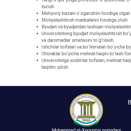
tuzish.
Mehyoriy bazani oʻzgarishini hosibga olgan ho
Moliyalashtirish manbalarini hisobga olish.
Byudjet va byudjetdan tashqari moliyalashtir
Universitetning byudjet moliyalashtirish boʻy
va daromadlar smetasini toʻgʻrilash.
Ishchilar toifalari va boʻlinmalari boʻyicha b
Choraklar boʻyicha mehnat haqini toʻlash fondi
Universitetga xodimlar toifalari, mehnat haqi
taqdim qilish.
B
Muhammad al-Xorazmiy nomidagi