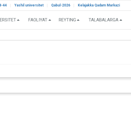
4-44
Yashil universitet
Qabul-2026
Kelajakka Qadam Markazi
ERSITET
FAOLIYAT
REYTING
TALABALARGA