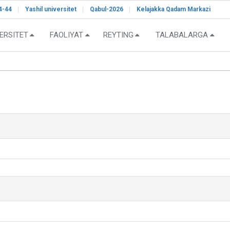
4-44
Yashil universitet
Qabul-2026
Kelajakka Qadam Markazi
ERSITET
FAOLIYAT
REYTING
TALABALARGA