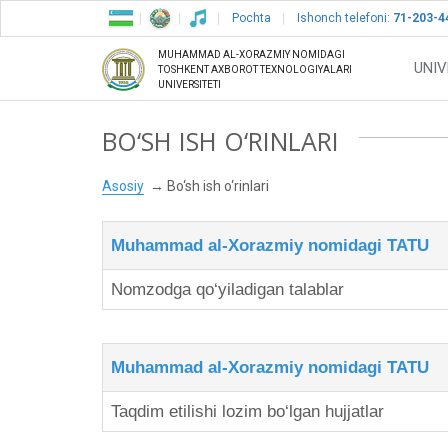
Pochta
Ishonch telefoni:
71-203-4
MUHAMMAD AL-XORAZMIY NOMIDAGI
UNIV
TOSHKENT AXBOROT TEXNOLOGIYALARI
UNIVERSITETI
BO‘SH ISH O‘RINLARI
Asosiy
Bo‘sh ish o‘rinlari
Muhammad al-Xorazmiy nomidagi TATU
Nomzodga qo‘yiladigan talablar
Muhammad al-Xorazmiy nomidagi TATU
Taqdim etilishi lozim bo‘lgan hujjatlar