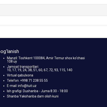
og‘lanish
Manzil: Toshkent 100084, Amir Temur shox ko‘chasi
108 uy
Jamoat transportlari:
10, 17, 19, 24, 38, 51, 60, 67, 72, 93, 115, 140
Virtual qabulxona
Telefon: +998 71 238 55 55
E-mail: info@tuit.uz
Ish grafigi: Dushanba - Juma 8:30 - 18:00
Shanba Yakshanba dam olish kuni