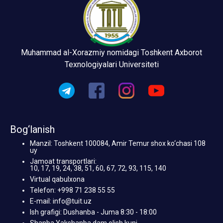
Muhammad al-Xorazmiy nomidagi Toshkent Axborot
Texnologiyalari Universiteti
Bog‘lanish
Manzil: Toshkent 100084, Amir Temur shox ko‘chasi 108
uy
Jamoat transportlari:
10, 17, 19, 24, 38, 51, 60, 67, 72, 93, 115, 140
Virtual qabulxona
Telefon: +998 71 238 55 55
E-mail: info@tuit.uz
Ish grafigi: Dushanba - Juma 8:30 - 18:00
Shanba Yakshanba dam olish kuni