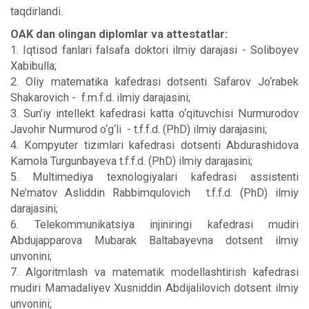
taqdirlandi.
OAK dan olingan diplomlar va attestatlar:
1. Iqtisod fanlari falsafa doktori ilmiy darajasi - Soliboyev
Xabibulla;
2. Oliy matematika kafedrasi dotsenti Safarov Jo‘rabek
Shakarovich - f.m.f.d. ilmiy darajasini;
3. Sun’iy intellekt kafedrasi katta o‘qituvchisi Nurmurodov
Javohir Nurmurod o‘g‘li - t.f.f.d. (PhD) ilmiy darajasini;
4. Kompyuter tizimlari kafedrasi dotsenti Abdurashidova
Kamola Turgunbayeva t.f.f.d. (PhD) ilmiy darajasini;
5. Multimediya texnologiyalari kafedrasi assistenti
Ne’matov Asliddin Rabbimqulovich t.f.f.d. (PhD) ilmiy
darajasini;
6. Telekommunikatsiya injiniringi kafedrasi mudiri
Abdujapparova Mubarak Baltabayevna dotsent ilmiy
unvonini;
7. Algoritmlash va matematik modellashtirish kafedrasi
mudiri Mamadaliyev Xusniddin Abdijalilovich dotsent ilmiy
unvonini;