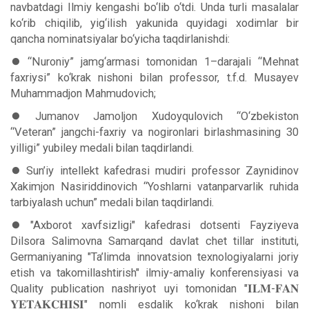
navbatdagi Ilmiy kengashi bo‘lib o‘tdi. Unda turli masalalar
ko‘rib chiqilib, yig‘ilish yakunida quyidagi xodimlar bir
qancha nominatsiyalar bo‘yicha taqdirlanishdi:
⏺ “Nuroniy” jamg‘armasi tomonidan 1–darajali “Mehnat
faxriysi” ko‘krak nishoni bilan professor, t.f.d. Musayev
Muhammadjon Mahmudovich;
⏺ Jumanov Jamoljon Xudoyqulovich “O‘zbekiston
“Veteran” jangchi-faxriy va nogironlari birlashmasining 30
yilligi” yubiley medali bilan taqdirlandi.
⏺ Sun’iy intellekt kafedrasi mudiri professor Zaynidinov
Xakimjon Nasiriddinovich “Yoshlarni vatanparvarlik ruhida
tarbiyalash uchun” medali bilan taqdirlandi.
⏺ "Axborot xavfsizligi" kafedrasi dotsenti Fayziyeva
Dilsora Salimovna Samarqand davlat chet tillar instituti,
Germaniyaning "Ta’limda innovatsion texnologiyalarni joriy
etish va takomillashtirish" ilmiy-amaliy konferensiyasi va
Quality publication nashriyot uyi tomonidan "𝐈𝐋𝐌-𝐅𝐀𝐍
𝐘𝐄𝐓𝐀𝐊𝐂𝐇𝐈𝐒𝐈" nomli esdalik ko‘krak nishoni bilan