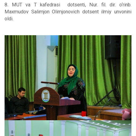
8. MUT va T kafedrasi dotsenti, Nur. fil. dir. o‘rinb.
Maxmudov Salimjon Olimjonovich dotsent ilmiy unvonini
oldi.