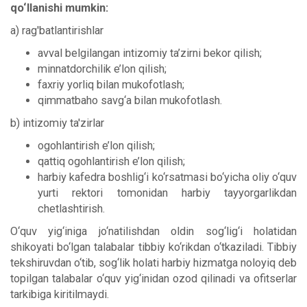
qo‘llanishi mumkin:
a) rag'batlantirishlar
avval belgilangan intizomiy ta’zirni bekor qilish;
minnatdorchilik e’lon qilish;
faxriy yorliq bilan mukofotlash;
qimmatbaho savg‘a bilan mukofotlash.
b) intizomiy ta'zirlar
ogohlantirish e’lon qilish;
qattiq ogohlantirish e’lon qilish;
harbiy kafedra boshlig‘i ko‘rsatmasi bo‘yicha oliy o‘quv
yurti rektori tomonidan harbiy tayyorgarlikdan
chetlashtirish.
O‘quv yig‘iniga jo‘natilishdan oldin sog‘lig‘i holatidan
shikoyati bo‘lgan talabalar tibbiy ko‘rikdan o‘tkaziladi. Tibbiy
tekshiruvdan o‘tib, sog‘lik holati harbiy hizmatga noloyiq deb
topilgan talabalar o‘quv yig‘inidan ozod qilinadi va ofitserlar
tarkibiga kiritilmaydi.