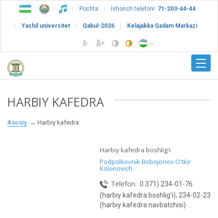
Pochta
Ishonch telefoni:
71-203-44-44
Yashil universitet
Qabul-2026
Kelajakka Qadam Markazi
HARBIY KAFEDRA
Asosiy
Harbiy kafedra
Harbiy kafedra boshlig'i:
Podpolkovnik Bobojonov O'tkir
Kolonovich
Telefon:
0 371) 234-01-76
(harbiy kafedra boshlig'i), 234-02-23
(harbiy kafedra navbatchisi)