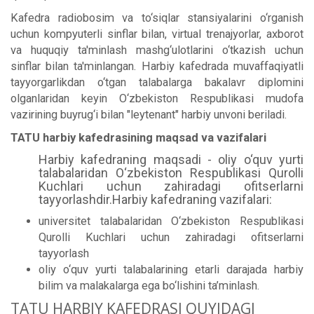
Kafedra radiobosim va to‘siqlar stansiyalarini o‘rganish
uchun kompyuterli sinflar bilan, virtual trenajyorlar, axborot
va huquqiy ta'minlash mashg‘ulotlarini o‘tkazish uchun
sinflar bilan ta'minlangan. Harbiy kafedrada muvaffaqiyatli
tayyorgarlikdan o‘tgan talabalarga bakalavr diplomini
olganlaridan keyin O‘zbekiston Respublikasi mudofa
vazirining buyrug‘i bilan "leytenant" harbiy unvoni beriladi.
TATU harbiy kafedrasining maqsad va vazifalari
Harbiy kafedraning maqsadi - oliy o‘quv yurti
talabalaridan O‘zbekiston Respublikasi Qurolli
Kuchlari uchun zahiradagi ofitserlarni
tayyorlashdir.Harbiy kafedraning vazifalari:
universitet talabalaridan O‘zbekiston Respublikasi
Qurolli Kuchlari uchun zahiradagi ofitserlarni
tayyorlash
oliy o‘quv yurti talabalarining etarli darajada harbiy
bilim va malakalarga ega bo‘lishini ta’minlash.
TATU HARBIY KAFEDRASI QUYIDAGI