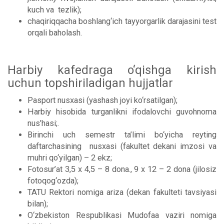
kuch va tezlik);
chaqiriqqacha boshlang‘ich tayyorgarlik darajasini test
orqali baholash.
Harbiy kafedraga o‘qishga kirish
uchun topshiriladigan hujjatlar
Pasport nusxasi (yashash joyi ko‘rsatilgan);
Harbiy hisobida turganlikni ifodalovchi guvohnoma
nus’hasi;.
Birinchi uch semestr ta’limi bo‘yicha reyting
daftarchasining nusxasi (fakultet dekani imzosi va
muhri qo‘yilgan) – 2 ekz;
Fotosur’at 3,5 x 4,5 – 8 dona., 9 x 12 – 2 dona (jilosiz
fotoqog‘ozda);
TATU Rektori nomiga ariza (dekan fakulteti tavsiyasi
bilan);
O‘zbekiston Respublikasi Mudofaa vaziri nomiga