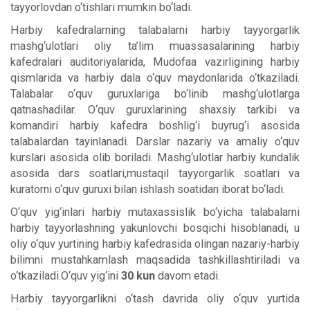
tayyorlovdan o‘tishlari mumkin bo‘ladi.
Harbiy kafedralarning talabalarni harbiy tayyorgarlik
mashg‘ulotlari oliy ta’lim muassasalarining harbiy
kafedralari auditoriyalarida, Mudofaa vazirligining harbiy
qismlarida va harbiy dala o‘quv maydonlarida o‘tkaziladi.
Talabalar o‘quv guruxlariga bo‘linib mashg‘ulotlarga
qatnashadilar. O‘quv guruxlarining shaxsiy tarkibi va
komandiri harbiy kafedra boshlig‘i buyrug‘i asosida
talabalardan tayinlanadi. Darslar nazariy va amaliy o‘quv
kurslari asosida olib boriladi. Mashg‘ulotlar harbiy kundalik
asosida dars soatlari,mustaqil tayyorgarlik soatlari va
kuratorni o‘quv guruxi bilan ishlash soatidan iborat bo‘ladi.
O‘quv yig‘inlari harbiy mutaxassislik bo‘yicha talabalarni
harbiy tayyorlashning yakunlovchi bosqichi hisoblanadi, u
oliy o‘quv yurtining harbiy kafedrasida olingan nazariy-harbiy
bilimni mustahkamlash maqsadida tashkillashtiriladi va
o‘tkaziladi.O‘quv yig‘ini
30 kun
davom etadi.
Harbiy tayyorgarlikni o‘tash davrida oliy o‘quv yurtida