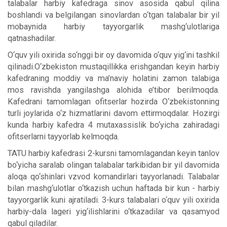
talabalar harbiy kafedraga sinov asosida qabul qilina
boshlandi va belgilangan sinovlardan o‘tgan talabalar bir yil
mobaynida harbiy tayyorgarlik mashg‘ulotlariga
qatnashadilar.
O‘quv yili oxirida so‘nggi bir oy davomida o‘quv yig‘ini tashkil
qilinadi.O‘zbekiston mustaqillikka erishgandan keyin harbiy
kafedraning moddiy va ma’naviy holatini zamon talabiga
mos ravishda yangilashga alohida e’tibor berilmoqda.
Kafedrani tamomlagan ofitserlar hozirda O‘zbekistonning
turli joylarida o‘z hizmatlarini davom ettirmoqdalar. Hozirgi
kunda harbiy kafedra 4 mutaxassislik bo‘yicha zahiradagi
ofitserlarni tayyorlab kelmoqda.
TATU harbiy kafedrasi 2-kursni tamomlagandan keyin tanlov
bo‘yicha saralab olingan talabalar tarkibidan bir yil davomida
aloqa qo‘shinlari vzvod komandirlari tayyorlanadi. Talabalar
bilan mashg‘ulotlar o‘tkazish uchun haftada bir kun - harbiy
tayyorgarlik kuni ajratiladi. 3-kurs talabalari o‘quv yili oxirida
harbiy-dala lageri yig‘ilishlarini o‘tkazadilar va qasamyod
qabul qiladilar.