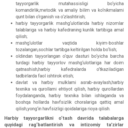
tayyorgarlik mutahassisligi bo‘yicha
komandirlik,metodik va amaliy bilim va ko‘nikmalarni
qunt bilan o‘rganish va o‘zlashtirish;
harbiy tayyorgarlik mashg‘ulotlarida harbiy nizomlar
talablariga va harbiy kafedraning kunlik tartibiga amal
qilish;
mashg‘ulotlar vaqtida kiyim-boshlar
tozalangan,sochlar tartibga keltirilgan holda bo‘lish;
oldindan tayyorlangan o‘quv dasturi bo‘yicha barcha
turdagi harbiy tayyorlov mashg‘ulotlariga har doim
qatnashish,harbiy kafedralarda o‘tkaziladigan
tadbirlarda faol ishtirok etish;
davlat va harbiy mulklarni asrab-avaylash,harbiy
texnika va qurollarni ehtiyot qilish, harbiy qurollardan
foydalanganda, harbiy texnika bilan ishlaganda va
boshqa hollarda havfsizlik choralariga qattiq amal
qilish,yong‘in havfsizligi qoidalariga rioya qilish.
Harbiy tayyorgarlikni o‘tash davrida talabalarga
quyidagi rag‘batlantirish va intizomiy ta’zirlar