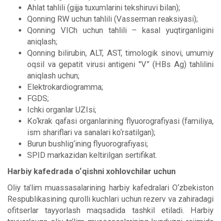
Ahlat tahlili (gijja tuxumlarini tekshiruvi bilan);
Qonning RW uchun tahlili (Vasserman reaksiyasi);
Qonning VICh uchun tahlili – kasal yuqtirganligini
aniqlash;
Qonning bilirubin, ALT, AST, timologik sinovi, umumiy
oqsil va gepatit virusi antigeni "V” (HBs Ag) tahlilini
aniqlash uchun;
Elektrokardiogramma;
FGDS;
Ichki organlar UZIsi;
Ko‘krak qafasi organlarining flyuorografiyasi (familiya,
ism shariflari va sanalari ko‘rsatilgan);
Burun bushlig‘ining flyuorografiyasi;
SPID markazidan keltirilgan sertifikat.
Harbiy kafedrada o‘qishni xohlovchilar uchun
Oliy ta’lim muassasalarining harbiy kafedralari O‘zbekiston
Respublikasining qurolli kuchlari uchun rezerv va zahiradagi
ofitserlar tayyorlash maqsadida tashkil etiladi. Harbiy