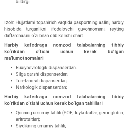
bildirgi.
Izoh: Hujjatlarni topshirish vaqtida pasportning aslini, harbiy
hisobida turganlikni ifodalovchi guvohnomani, reyting
daftarchasini o‘zi bilan olib kelishi shart.
Harbiy kafedraga nomzod talabalarning tibbiy
ko‘rikdan o‘tishi uchun kerak bo‘lgan
ma’lumotnomalari
Ruxiynevrologik dispanserdan;
Silga qarshi dispanserdan;
Teri-tanosil dispanserdan;
Narkologik dispanserdan;
Harbiy kafedraga nomzod talabalarning tibbiy
ko‘rikdan o‘tishi uchun kerak bo‘lgan tahlillari
Qonning umumiy tahlili (SOE, leykotsitlar, gemoglobin,
eritrotsitlar);
Siydikning umumiy tahlili;