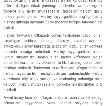
tayyorlovga oliy ta’lim muassasalarining kunduzgi rejimida
ta’lim oladigan erkak jinsidagi studentlar va shuningdek
tibbiyot oliy ta’lim muassasalari talabalari(jinsidan qat’iy
nazar) qabul qilinadi. Harbiy tayyorgarlikka sog‘ligi harbiy
hizmat qilishga layoqatli 27 yoshgacha bo‘lgan talabalar jalb
etiladi.
Harbiy tayyorlov o‘tkazish uchun talabalarni qabul qilish
o‘rnatilgan tartibda ularning shaxsiy arizalari asosida
o‘tkaziladi. Harbiy kafedraga talabalarni qabul qilish konkurs
asosida amalga oshiriladi. Harbiy tayyorgarlikni o‘tash
uchun studentlarni tanlab olish harbiy kafedrada o‘qish
uchun konkursli tanlov o‘tkazish tartibi haqidagi qonun bilan
tartibga solinadi. Tanlovdan muvaffaqiyatli o‘tgan talabalar
harbiy tayyorgarlik mashg‘ulotlariga qatnashadilar.Harbiy
kafedrada oliy o‘quv yurtiga va talabaning sohasiga mos
keluvchi harbiy mutaxassislik bo‘yicha mashg‘ulotlar olib
boriladi.
Avval harbiy hizmatni o‘tagan talabalar rezerv va zahiradagi
ofitserlarni tayyorlash o‘quv dasturi bo‘yicha harbiy