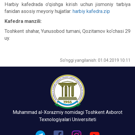
Harbiy kafedrada o'qishga kirish uchun jismoniy tarbiya
fanidan asosiy meyoriy hujjatlar:
harbiy kafedra.zip
Kafedra manzili:
Toshkent shahar, Yunusobod tumani, Qozitarnov ko‘chasi 29
uy.
So‘nggi yangilanish: 01.04.2019 10:11
Muhammad al-Xorazmiy nomidagi Toshkent Axborot
Texnologiyalari Universiteti