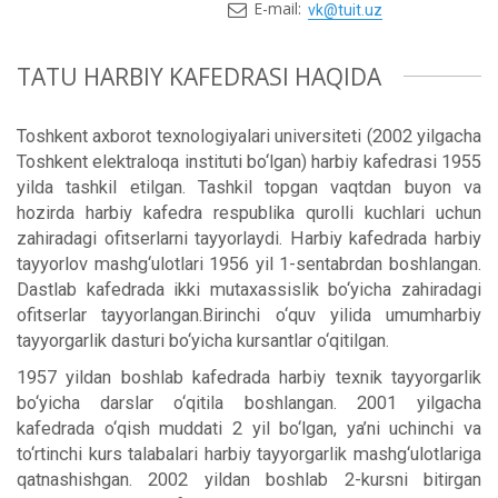
E-mail:
vk@tuit.uz
TATU HARBIY KAFEDRASI HAQIDA
Toshkent axborot texnologiyalari universiteti (2002 yilgacha
Toshkent elektraloqa instituti bo‘lgan) harbiy kafedrasi 1955
yilda tashkil etilgan. Tashkil topgan vaqtdan buyon va
hozirda harbiy kafedra respublika qurolli kuchlari uchun
zahiradagi ofitserlarni tayyorlaydi. Harbiy kafedrada harbiy
tayyorlov mashg‘ulotlari 1956 yil 1-sentabrdan boshlangan.
Dastlab kafedrada ikki mutaxassislik bo‘yicha zahiradagi
ofitserlar tayyorlangan.Birinchi o‘quv yilida umumharbiy
tayyorgarlik dasturi bo‘yicha kursantlar o‘qitilgan.
1957 yildan boshlab kafedrada harbiy texnik tayyorgarlik
bo‘yicha darslar o‘qitila boshlangan. 2001 yilgacha
kafedrada o‘qish muddati 2 yil bo‘lgan, ya’ni uchinchi va
to‘rtinchi kurs talabalari harbiy tayyorgarlik mashg‘ulotlariga
qatnashishgan. 2002 yildan boshlab 2-kursni bitirgan