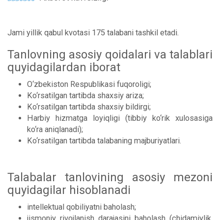
Jami yillik qabul kvotasi 175 talabani tashkil etadi.
Tanlovning asosiy qoidalari va talablari
quyidagilardan iborat
O‘zbekiston Respublikasi fuqoroligi;
Ko‘rsatilgan tartibda shaxsiy ariza;
Ko‘rsatilgan tartibda shaxsiy bildirgi;
Harbiy hizmatga loyiqligi (tibbiy ko‘rik xulosasiga
ko‘ra aniqlanadi);
Ko‘rsatilgan tartibda talabaning majburiyatlari.
Talabalar tanlovining asosiy mezoni
quyidagilar hisoblanadi
intellektual qobiliyatni baholash;
jismoniy rivojlanish darajasini baholash (chidamiylik,