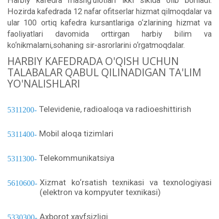
Harbiy kafedra mashg‘ulotlari ikki siklda olib boriladi.
Hozirda kafedrada 12 nafar ofitserlar hizmat qilmoqdalar va
ular 100 ortiq kafedra kursantlariga o‘zlarining hizmat va
faoliyatlari davomida orttirgan harbiy bilim va
ko‘nikmalarni,sohaning sir-asrorlarini o‘rgatmoqdalar.
HARBIY KAFEDRADA O'QISH UCHUN
TALABALAR QABUL QILINADIGAN TA'LIM
YO'NALISHLARI
Televidenie, radioaloqa va radioeshittirish
5311200
Mobil aloqa tizimlari
5311400
Telekommunikatsiya
5311300
Xizmat ko‘rsatish texnikasi va texnologiyasi
5610600
(elektron va kompyuter texnikasi)
Axborot xavfsizligi
5330300