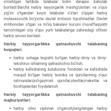
o‘rnatilgan tartibda talabalar bilim darajasi baholab
boriladi.Barcha harbiy tayyorgarlik mashg‘ulotlari va o‘quv
yig‘ini o‘tgandan keyin talabalar o‘zlari o‘qigan harbiy
mutaxassislik bo‘yicha davlat imtixoni topshiradilar. Davlat
imtihonidan o‘tgan va to‘liq bakalavr kursini muvaffaqiyatli
tamomlagan oliy o‘quv yurti talabalariga zahiradagi ofitser
harbiy unvoni beriladi.
Harbiy tayyorgarlikka qatnashuvchi talabaning
huquqlari:
harbiy sohaga tegishli bo‘lgan harbiy-ilmiy va ilmiy-
tekshiruv ishlarning qatnashchisi bo‘lish;
harbiy kafedraning kutubxona fondidan va kafedrada
mavjud bo‘lgan harbiy texnika va qurollarining o‘quv
na’munalari,ko‘rgazmali qurollar,stentlar,maketlar va
boshqalardan foydalanish.
Harbiy tayyorgarlikka qatnashuvchi talabaning
majburiyatlari:
harbiy ishni vijdonan o‘rganish,belgilangan harbiy