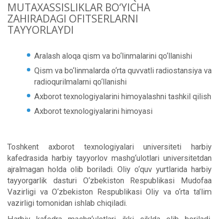
MUTAXASSISLIKLAR BO‘YICHA
ZAHIRADAGI OFITSERLARNI
TAYYORLAYDI
Aralash aloqa qism va bo‘linmalarini qo‘llanishi
Qism va bo‘linmalarda o‘rta quvvatli radiostansiya va
radioqurilmalarni qo‘llanishi
Axborot texnologiyalarini himoyalashni tashkil qilish
Axborot texnologiyalarini himoyasi
Toshkent axborot texnologiyalari universiteti harbiy
kafedrasida harbiy tayyorlov mashg‘ulotlari universitetdan
ajralmagan holda olib boriladi. Oliy o‘quv yurtlarida harbiy
tayyorgarlik dasturi O‘zbekiston Respublikasi Mudofaa
Vazirligi va O‘zbekiston Respublikasi Oliy va o‘rta ta’lim
vazirligi tomonidan ishlab chiqiladi.