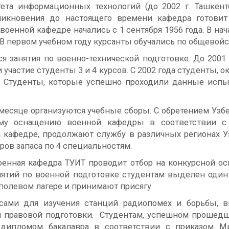
ета информационных технологий (до 2002 г. Ташкент
зникновения до настоящего времени кафедра готови
военной кафедре начались с 1 сентября 1956 года. В на
В первом учебном году курсанты обучались по общевой
я занятия по военно-технической подготовке. До 2001 г
участие студенты 3 и 4 курсов. С 2002 года студенты, 
 Студенты, которые успешно проходили данные испыт
 месяце организуются учебные сборы. С обретением Уз
кому оснащению военной кафедры в соответствии 
 кафедре, продолжают службу в различных регионах Уз
ов запаса по 4 специальностям.
военная кафедра ТУИТ проводит отбор на конкурсной ос
нятий по военной подготовке студентам выделен один
-полевом лагере и принимают присягу.
ами для изучения станций радиопомех и борьбы, в
и правовой подготовки. Студентам, успешном прошедш
 дипломом бакалавра в соответствии с приказом М