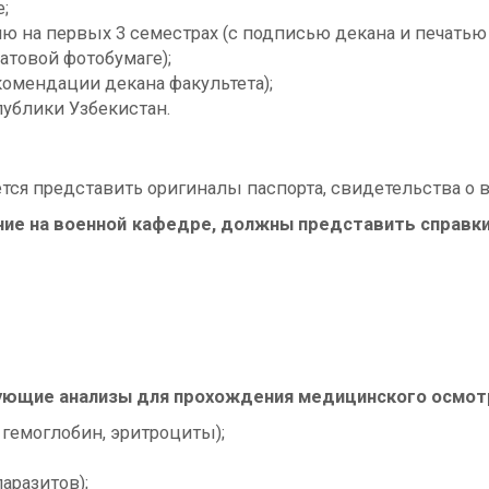
;
 на первых 3 семестрах (с подписью декана и печатью фа
а матовой фотобумаге);
комендации декана факультета);
ублики Узбекистан.
тся представить оригиналы паспорта, свидетельства о 
ние на военной кафедре, должны представить справк
ющие анализы для прохождения медицинского осмот
 гемоглобин, эритроциты);
аразитов);