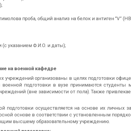
;
тимолова проба, общий анализ на белок и антиген "V” (HB
(с указанием Ф.И.О. и даты);
ие на военной кафедре
 учреждений организованы в целях подготовки офицер
я военной подготовки в вузе принимаются студенты 
чреждений (вне зависимости от пола). Также привлека
й подготовки осуществляется на основе их личных за
рсной основе в соответствии с установленным порядко
ующим высшему образовательному учреждению.