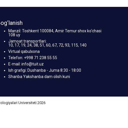
og‘lanish
Manzil: Toshkent 100084, Amir Temur shox ko‘chasi
108 uy
Jamoat transportlari:
10, 17, 19, 24, 38, 51, 60, 67, 72, 93, 115, 140
Virtual qabulxona
Telefon: +998 71 238 55 55
E-mail: info@tuit.uz
Ish grafigi: Dushanba - Juma 8:30 - 18:00
Shanba Yakshanba dam olish kuni
giyalari Universiteti 2026