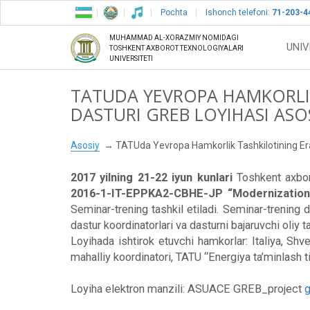
Pochta
Ishonch telefoni:
71-203-4
MUHAMMAD AL-XORAZMIY NOMIDAGI
UNIV
TOSHKENT AXBOROT TEXNOLOGIYALARI
UNIVERSITETI
TATUDA YEVROPA HAMKORLI
DASTURI GREB LOYIHASI AS
Asosiy
TATUda Yevropa Hamkorlik Tashkilotining Er
2017 yilning 21-22 iyun kunlari
Toshkent axbor
2016-1-IT-EPPKA2-CBHE-JP “Modernization o
Seminar-trening tashkil etiladi. Seminar-trening d
dastur koordinatorlari va dasturni bajaruvchi oliy 
Loyihada ishtirok etuvchi hamkorlar: Italiya, Shv
mahalliy koordinatori, TATU “Energiya ta’minlash ti
Loyiha elektron manzili: ASUACE GREB_project