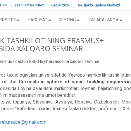
4-44
Yashil universitet
Qabul-2026
Kelajakka Qadam Markazi
ERSITET
FAOLIYAT
REYTING
TALABALARGA
K TASHKILOTINING ERASMUS+
OSIDA XALQARO SEMINAR
asmus+ dasturi GREB loyihasi asosida xalqaro seminar
ot texnologiyalari universitetida Yevropa hamkorlik tashkilo
f the Curricula in sphere of smart building engineerin
oirasida Loyiha bajarilishi ma’lumotlari, loyihani bajarishning 
ta’lim muassasalari ma’lumot beradilar.
etsiya, Ispaniya, Sloveniya, Avstriya, Rossiya, O‘zbekiston, Mong
zimlari” kafedrasi mudiri, texnika fanlari doktori, professor I.X.S
greb.asuce@gmail.com