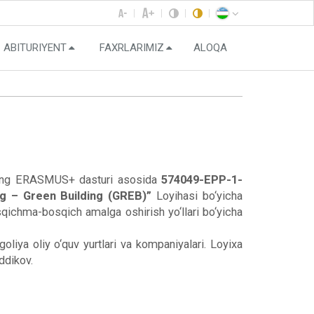
ABITURIYENT
FAXRLARIMIZ
ALOQA
tining ERASMUS+ dasturi asosida
574049-EPP-1-
g – Green Building (GREB)”
Loyihasi bo‘yicha
bosqichma-bosqich amalga oshirish yo‘llari bo‘yicha
oliya oliy o‘quv yurtlari va kompaniyalari. Loyixa
iddikov.