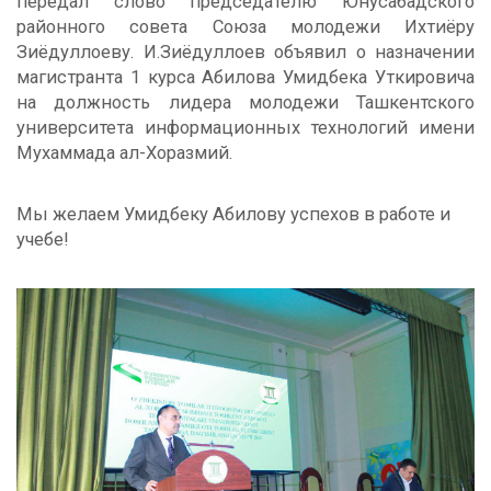
передал слово председателю Юнусабадского
районного совета Союза молодежи Ихтиёру
Зиёдуллоеву. И.Зиёдуллоев объявил о назначении
магистранта 1 курса Абилова Умидбека Уткировича
на должность лидера молодежи Ташкентского
университета информационных технологий имени
Мухаммада ал-Хоразмий.
Мы желаем Умидбеку Абилову успехов в работе и
учебе!