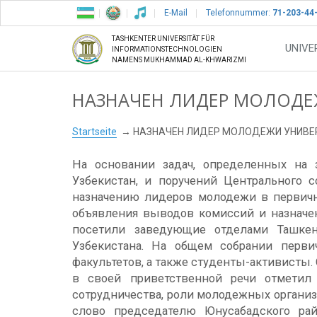
E-Mail
Telefonnummer:
71-203-44
TASHKENTER UNIVERSITÄT FÜR
UNIVE
INFORMATIONSTECHNOLOGIEN
NAMENS MUKHAMMAD AL-KHWARIZMI
НАЗНАЧЕН ЛИДЕР МОЛОДЕ
Startseite
НАЗНАЧЕН ЛИДЕР МОЛОДЕЖИ УНИВЕ
На основании задач, определенных на 
Узбекистан, и поручений Центрального 
назначению лидеров молодежи в первичн
объявления выводов комиссий и назначе
посетили заведующие отделами Ташкент
Узбекистана. На общем собрании перви
факультетов, а также студенты-активисты.
в своей приветственной речи отметил
сотрудничества, роли молодежных органи
слово председателю Юнусабадского рай