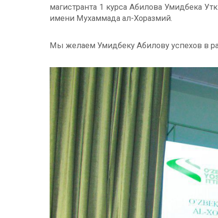
магистранта 1 курса Абилова Умидбека У
имени Мухаммада ал-Хоразмий.
Мы желаем Умидбеку Абилову успехов в раб