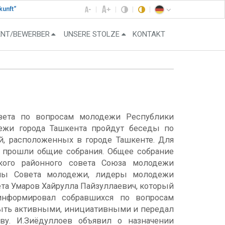
kunft“
ENT/BEWERBER
UNSERE STOLZE
KONTAKT
овета по вопросам молодежи Республики
дежи города Ташкента пройдут беседы по
, расположенных в городе Ташкенте. Для
 прошли общие собрания. Общее собрание
ского районного совета Союза молодежи
лены Совета молодежи, лидеры молодежи
ета Умаров Хайрулла Пайзуллаевич, который
информировал собравшихся по вопросам
быть активными, инициативными и передал
ву. И.Зиёдуллоев объявил о назначении