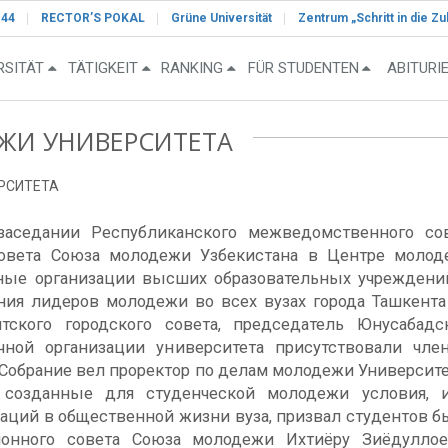
-44
RECTOR’S POKAL
Grüne Universität
Zentrum „Schritt in die Zu
RSITÄT
TÄTIGKEIT
RANKING
FÜR STUDENTEN
ABITURI
ЖИ УНИВЕРСИТЕТА
РСИТЕТА
заседании Республиканского межведомственного с
совета Союза молодежи Узбекистана в Центре моло
ые организации высших образовательных учреждений
ния лидеров молодежи во всех вузах города Ташкента
ского городского совета, председатель Юнусабад
чной организации университета присутствовали ч
 Собрание вел проректор по делам молодежи Университ
 созданные для студенческой молодежи условия, 
заций в общественной жизни вуза, призвал студентов 
онного совета Союза молодежи Ихтиёру Зиёдуллое