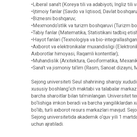
•
Liberal sana’t (Koreya tili va adabiyoti, Ingliz tili 
•
Ijtimoiy fanlar (Savdo va Iqtisod, Davlat boshqar
•
Biznesni boshqaruv;
•
Mexmondo‘stlik va turizm boshqaruvi (Turizm bo
•
Tabiy fanlar (Matematika, Statistikani tadbiq etis
•
Hayot fanlari (Texnologiya va bio-integrallashgan 
•
Axborot va elektronikalar muxandisligi (Elektron
Axborotlar himoyasi, Raqamli kontentlar);
•
Muhandislik (Arxitektura, Geoiformatika, Mexanik
•
Sana’t va jismoniy ta’lim (Rasm, Sanoat dizayni, M
Sejong universiteti Seul shahrining sharqiy xududi
xususiy boshlang‘ich maktabi va talabalar markazi 
barcha sharoitlar bilan ta’minlangan. Universitet t
bo‘lishiga imkon beradi va barcha yangiliklardan xa
bo‘lib, turli axborot resurs markazlari mavjud. Se
Sejong universitetida akademik o‘quv yili 1 martda
uchun ajratiladi.