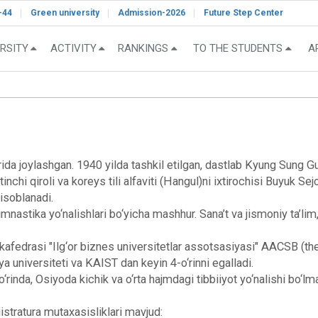
-44
Green university
Admission-2026
Future Step Center
RSITY
ACTIVITY
RANKINGS
TO THE STUDENTS
A
ida joylashgan. 1940 yilda tashkil etilgan, dastlab Kyung Sung G
inchi qiroli va koreys tili alfaviti (Hangul)ni ixtirochisi Buyuk 
hisoblanadi.
astika yo‘nalishlari bo‘yicha mashhur. Sana’t va jismoniy ta’li
 kafedrasi "Ilg‘or biznes universitetlar assotsasiyasi" AACSB (t
ya universiteti va KAIST dan keyin 4-o‘rinni egalladi.
 o‘rinda, Osiyoda kichik va o‘rta hajmdagi tibbiiyot yo‘nalishi bo‘l
gistratura mutaxasisliklari mavjud: