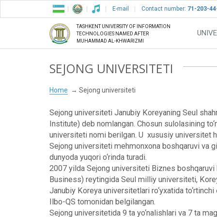
E-mail
Contact number:
71-203-44
TASHKENT UNIVERSITY OF INFORMATION
UNIVE
TECHNOLOGIES NAMED AFTER
MUHAMMAD AL-KHWARIZMI
SEJONG UNIVERSITETI
Home
Sejong universiteti
Sejong universiteti Janubiy Koreyaning Seul shahr
Institute) deb nomlangan. Chosun sulolasining to‘rt
universiteti nomi berilgan. U xususiy universitet 
Sejong universiteti mehmonxona boshqaruvi va gimn
dunyoda yuqori o‘rinda turadi.
2007 yilda Sejong universiteti Biznes boshqaruvi
Business) reytingida Seul milliy universiteti, Kore
Janubiy Koreya universitetlari ro‘yxatida to‘rtinchi
Ilbo-QS tomonidan belgilangan.
Sejong universitetida 9 ta yo‘nalishlari va 7 ta ma