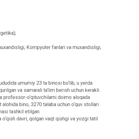
getika);
uxandisligi, Kompyuter fanlari va muxandisligi,
hududida umumiy 23 ta binosi bo‘lib, u yerda
urilgan va samarali ta’lim berish uchun kerakli
i va professor-o‘qituvchilarni doimo aloqada
 alohida bino, 3270 talaba uchun o‘quv stollari
asi tashkil etilgan.
o‘qish davri, qolgan vaqt qishgi va yozgi tatil