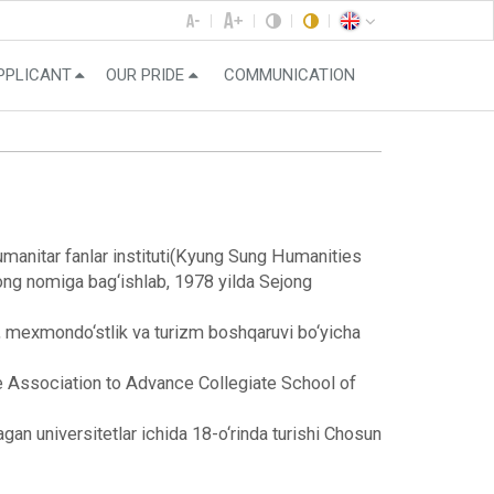
PPLICANT
OUR PRIDE
COMMUNICATION
umanitar fanlar instituti(Kyung Sung Humanities
Sejong nomiga bag‘ishlab, 1978 yilda Sejong
m, mexmondo‘stlik va turizm boshqaruvi bo‘yicha
he Association to Advance Collegiate School of
magan universitetlar ichida 18-o‘rinda turishi Chosun