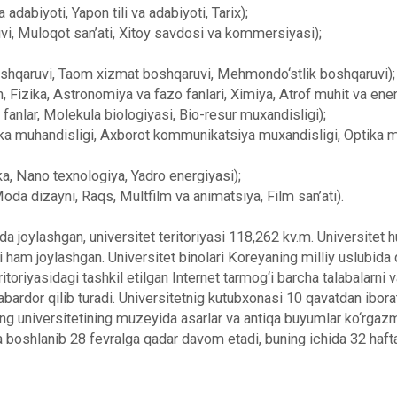
va adabiyoti, Yapon tili va adabiyoti, Tarix);
uvi, Muloqot san’ati, Xitoy savdosi va kommersiyasi);
shqaruvi, Taom xizmat boshqaruvi, Mehmondo‘stlik boshqaruvi);
h, Fizika, Astronomiya va fazo fanlari, Ximiya, Atrof muhit va ener
fanlar, Molekula biologiyasi, Bio-resur muxandisligi);
ika muhandisligi, Axborot kommunikatsiya muxandisligi, Optika m
a, Nano texnologiya, Yadro energiyasi);
oda dizayni, Raqs, Multfilm va animatsiya, Film san’ati).
da joylashgan, universitet teritoriyasi 118,262 kv.m. Universitet 
ham joylashgan. Universitet binolari Koreyaning milliy uslubida q
eritoriyasidagi tashkil etilgan Internet tarmog‘i barcha talabalarn
bardor qilib turadi. Universitetnig kutubxonasi 10 qavatdan iborat
jong universitetining muzeyida asarlar va antiqa buyumlar ko‘rgazm
 boshlanib 28 fevralga qadar davom etadi, buning ichida 32 hafta 