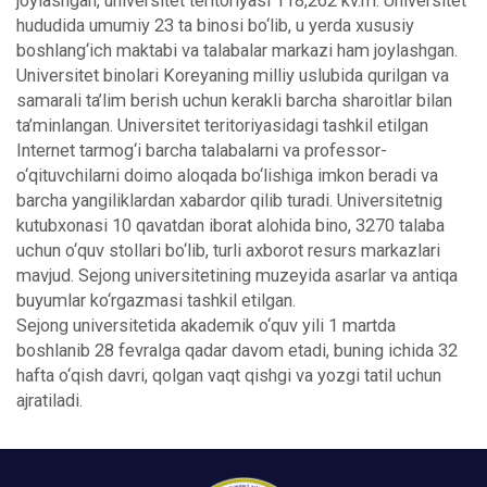
joylashgan, universitet teritoriyasi 118,262 kv.m. Universitet
hududida umumiy 23 ta binosi bo‘lib, u yerda xususiy
boshlang‘ich maktabi va talabalar markazi ham joylashgan.
Universitet binolari Koreyaning milliy uslubida qurilgan va
samarali ta’lim berish uchun kerakli barcha sharoitlar bilan
ta’minlangan. Universitet teritoriyasidagi tashkil etilgan
Internet tarmog‘i barcha talabalarni va professor-
o‘qituvchilarni doimo aloqada bo‘lishiga imkon beradi va
barcha yangiliklardan xabardor qilib turadi. Universitetnig
kutubxonasi 10 qavatdan iborat alohida bino, 3270 talaba
uchun o‘quv stollari bo‘lib, turli axborot resurs markazlari
mavjud. Sejong universitetining muzeyida asarlar va antiqa
buyumlar ko‘rgazmasi tashkil etilgan.
Sejong universitetida akademik o‘quv yili 1 martda
boshlanib 28 fevralga qadar davom etadi, buning ichida 32
hafta o‘qish davri, qolgan vaqt qishgi va yozgi tatil uchun
ajratiladi.