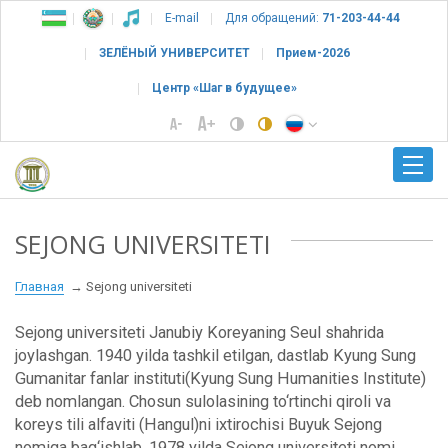
E-mail
Для обращений:
71-203-44-44
ЗЕЛЁНЫЙ УНИВЕРСИТЕТ
Прием-2026
Центр «Шаг в будущее»
SEJONG UNIVERSITETI
Главная
Sejong universiteti
Sejong universiteti Janubiy Koreyaning Seul shahrida
joylashgan. 1940 yilda tashkil etilgan, dastlab Kyung Sung
Gumanitar fanlar instituti(Kyung Sung Humanities Institute)
deb nomlangan. Chosun sulolasining to‘rtinchi qiroli va
koreys tili alfaviti (Hangul)ni ixtirochisi Buyuk Sejong
nomiga bag‘ishlab, 1978 yilda Sejong universiteti nomi