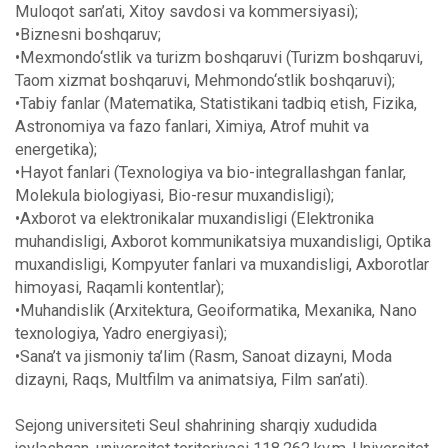
Muloqot san’ati, Xitoy savdosi va kommersiyasi);
•
Biznesni boshqaruv;
•
Mexmondo‘stlik va turizm boshqaruvi (Turizm boshqaruvi,
Taom xizmat boshqaruvi, Mehmondo‘stlik boshqaruvi);
•
Tabiy fanlar (Matematika, Statistikani tadbiq etish, Fizika,
Astronomiya va fazo fanlari, Ximiya, Atrof muhit va
energetika);
•
Hayot fanlari (Texnologiya va bio-integrallashgan fanlar,
Molekula biologiyasi, Bio-resur muxandisligi);
•
Axborot va elektronikalar muxandisligi (Elektronika
muhandisligi, Axborot kommunikatsiya muxandisligi, Optika
muxandisligi, Kompyuter fanlari va muxandisligi, Axborotlar
himoyasi, Raqamli kontentlar);
•
Muhandislik (Arxitektura, Geoiformatika, Mexanika, Nano
texnologiya, Yadro energiyasi);
•
Sana’t va jismoniy ta’lim (Rasm, Sanoat dizayni, Moda
dizayni, Raqs, Multfilm va animatsiya, Film san’ati).
Sejong universiteti Seul shahrining sharqiy xududida