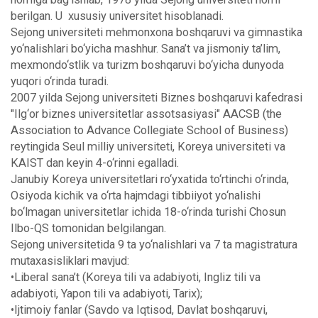
berilgan. U xususiy universitet hisoblanadi.
Sejong universiteti mehmonxona boshqaruvi va gimnastika
yo‘nalishlari bo‘yicha mashhur. Sana’t va jismoniy ta’lim,
mexmondo‘stlik va turizm boshqaruvi bo‘yicha dunyoda
yuqori o‘rinda turadi.
2007 yilda Sejong universiteti Biznes boshqaruvi kafedrasi
"Ilg‘or biznes universitetlar assotsasiyasi" AACSB (the
Association to Advance Collegiate School of Business)
reytingida Seul milliy universiteti, Koreya universiteti va
KAIST dan keyin 4-o‘rinni egalladi.
Janubiy Koreya universitetlari ro‘yxatida to‘rtinchi o‘rinda,
Osiyoda kichik va o‘rta hajmdagi tibbiiyot yo‘nalishi
bo‘lmagan universitetlar ichida 18-o‘rinda turishi Chosun
Ilbo-QS tomonidan belgilangan.
Sejong universitetida 9 ta yo‘nalishlari va 7 ta magistratura
mutaxasisliklari mavjud:
•
Liberal sana’t (Koreya tili va adabiyoti, Ingliz tili va
adabiyoti, Yapon tili va adabiyoti, Tarix);
•
Ijtimoiy fanlar (Savdo va Iqtisod, Davlat boshqaruvi,