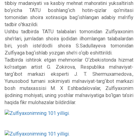
tibbiy madaniyati va kasbiy mehnat mahoratini yuksaltirish
bo‘yicha TATU boshlang‘ich hotin-qizlar qo‘mitasi
tomonidan shoira xotirasiga bag‘ishlangan adabiy ma’rifiy
tadbir o‘tkazildi.
Ushbu tadbirda TATU talabalari tomonidan Zulfiyaxonim
she’rlari, jumladan shoira ijodidan ilhomlangan talabalardan
biri, yosh iste’dodli shoira S.Sadullayeva tomonidan
Zulfiyaga bag‘ishlab yozgan she’ri o‘qib eshittirildi.
Tadbirda ishtirok etgan mehmonlar O‘zbekistonda hizmat
ko‘rsatgan artist G. Zokirova, Respublika ma’naviyat-
targ‘ibot markazi eksperti J. T. Shermuxamedova.,
Yunusobod tumani xokimiyati ma’naviyat-targ‘ibot markazi
bosh mutaxassisi M. X Eshbadalovalar, Zulfiyaxonim
ijodining mohiyati, uning yoshlar ma’naviyatiga bo‘lgan ta’siri
haqida fikr mulohazalar bildirdilar.