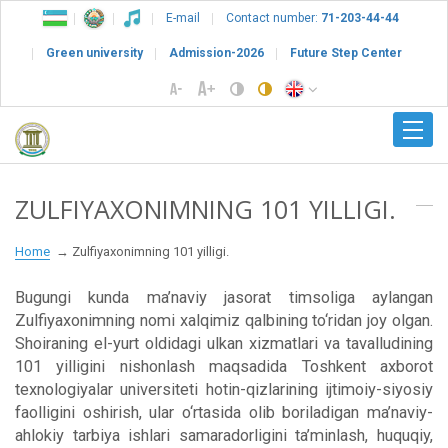
E-mail
Contact number:
71-203-44-44
Green university
Admission-2026
Future Step Center
ZULFIYAXONIMNING 101 YILLIGI.
Home
Zulfiyaxonimning 101 yilligi.
Bugungi kunda ma’naviy jasorat timsoliga aylangan
Zulfiyaxonimning nomi xalqimiz qalbining to‘ridan joy olgan.
Shoiraning el-yurt oldidagi ulkan xizmatlari va tavalludining
101 yilligini nishonlash maqsadida Toshkent axborot
texnologiyalar universiteti hotin-qizlarining ijtimoiy-siyosiy
faolligini oshirish, ular o‘rtasida olib boriladigan ma’naviy-
ahlokiy tarbiya ishlari samaradorligini ta’minlash, huquqiy,