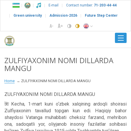
E-mail
Contact number:
71-203-44-44
Green university
Admission-2026
Future Step Center
ZULFIYAXONIM NOMI DILLARDA
MANGU
Home
ZULFIYAXONIM NOMI DILLARDA MANGU
ZULFIYAXONIM NOMI DILLARDA MANGU
🌺Kecha, 1-mart kuni o‘zbek xalqining ardoqli shoirasi
Zulfiyaxonim tavallud topgan kun edi. Haqiqiy bahor
shaydosi Vatanga muhabbati cheksiz farzand, mehribon
ona, sadoqatli yor, oliyjanob insoniy fazilatlar sohibasi
bo‘lgan Zulfiya Isroilova 1915-yilda Toshkentda tug‘ilgan.