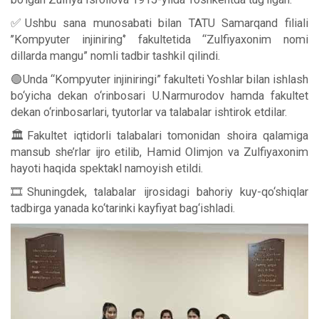
✅Ushbu sana munosabati bilan TATU Samarqand filiali
’’Kompyuter injiniring‘’ fakultetida “Zulfiyaxonim nomi
dillarda mangu” nomli tadbir tashkil qilindi.
🟢Unda “Kompyuter injiniringi” fakulteti Yoshlar bilan ishlash
bo‘yicha dekan o‘rinbosari U.Narmurodov hamda fakultet
dekan o‘rinbosarlari, tyutorlar va talabalar ishtirok etdilar.
🏛Fakultet iqtidorli talabalari tomonidan shoira qalamiga
mansub she’rlar ijro etilib, Hamid Olimjon va Zulfiyaxonim
hayoti haqida spektakl namoyish etildi.
🎞Shuningdek, talabalar ijrosidagi bahoriy kuy-qo‘shiqlar
tadbirga yanada ko‘tarinki kayfiyat bag‘ishladi.