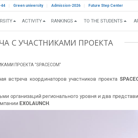
-44
Green university
Admission-2026
Future Step Center
RSITY
ACTIVITY
RANKINGS
TO THE STUDENTS
A
ЕЧА С УЧАСТНИКАМИ ПРОЕКТА
ИКАМИ ПРОЕКТА "SPACECOM"
чая встреча координаторов участников проекта
SPACE
ьми организаций регионального уровня и два представ
омпании
EXOLAUNCH
.