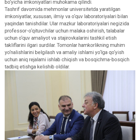
bo‘yicha imkoniyatlari muhokama qilindi.
Tashrif davomida mehmonlar universitetda yaratilgan
imkoniyatlar, xususan, ilmiy va o‘quv laboratoriyalari bilan
yaqindan tanishdilar. Ular mazkur laboratoriyalari negizida
professor-o‘qituvchilar uchun malaka oshirish, talabalar
uchun o‘quv amaliyot va stajirovkalarini tashkil etish
takliflarini ilgari surdilar. Tomonlar hamkorlikning muhim
yo‘nalishlarini belgilash va amaliy ishlarni yo‘lga qo‘yish
uchun aniq rejalarni ishlab chiqish va bosqichma-bosqich
tadbiq etishga kelishib oldilar.