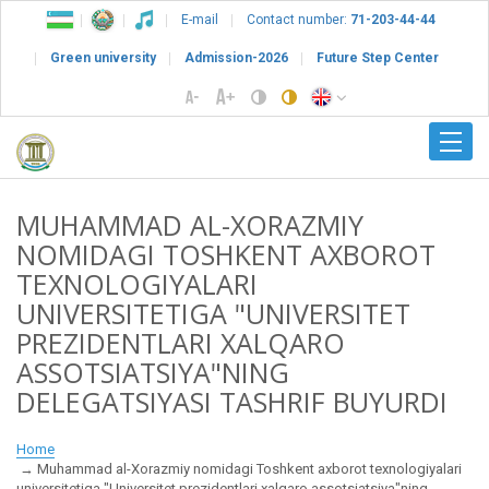
E-mail
Contact number:
71-203-44-44
Green university
Admission-2026
Future Step Center
MUHAMMAD AL-XORAZMIY
NOMIDAGI TOSHKENT AXBOROT
TEXNOLOGIYALARI
UNIVERSITETIGA "UNIVERSITET
PREZIDENTLARI XALQARO
ASSOTSIATSIYA"NING
DELEGATSIYASI TASHRIF BUYURDI
Home
Muhammad al-Xorazmiy nomidagi Toshkent axborot texnologiyalari
universitetiga "Universitet prezidentlari xalqaro assotsiatsiya"ning