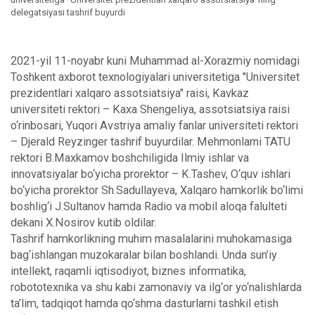
delegatsiyasi tashrif buyurdi
2021-yil 11-noyabr kuni Muhammad al-Xorazmiy nomidagi
Toshkent axborot texnologiyalari universitetiga "Universitet
prezidentlari xalqaro assotsiatsiya" raisi, Kavkaz
universiteti rektori – Kaxa Shengeliya, assotsiatsiya raisi
o‘rinbosari, Yuqori Avstriya amaliy fanlar universiteti rektori
– Djerald Reyzinger tashrif buyurdilar. Mehmonlarni TATU
rektori B.Maxkamov boshchiligida Ilmiy ishlar va
innovatsiyalar bo‘yicha prorektor – K.Tashev, O‘quv ishlari
bo‘yicha prorektor Sh.Sadullayeva, Xalqaro hamkorlik bo‘limi
boshlig‘i J.Sultanov hamda Radio va mobil aloqa falulteti
dekani X.Nosirov kutib oldilar.
Tashrif hamkorlikning muhim masalalarini muhokamasiga
bag‘ishlangan muzokaralar bilan boshlandi. Unda sun’iy
intellekt, raqamli iqtisodiyot, biznes informatika,
robototexnika va shu kabi zamonaviy va ilg‘or yo‘nalishlarda
ta’lim, tadqiqot hamda qo‘shma dasturlarni tashkil etish