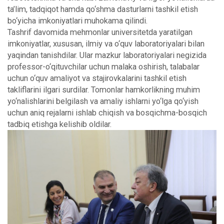
ta’lim, tadqiqot hamda qo‘shma dasturlarni tashkil etish
bo‘yicha imkoniyatlari muhokama qilindi.
Tashrif davomida mehmonlar universitetda yaratilgan
imkoniyatlar, xususan, ilmiy va o‘quv laboratoriyalari bilan
yaqindan tanishdilar. Ular mazkur laboratoriyalari negizida
professor-o‘qituvchilar uchun malaka oshirish, talabalar
uchun o‘quv amaliyot va stajirovkalarini tashkil etish
takliflarini ilgari surdilar. Tomonlar hamkorlikning muhim
yo‘nalishlarini belgilash va amaliy ishlarni yo‘lga qo‘yish
uchun aniq rejalarni ishlab chiqish va bosqichma-bosqich
tadbiq etishga kelishib oldilar.