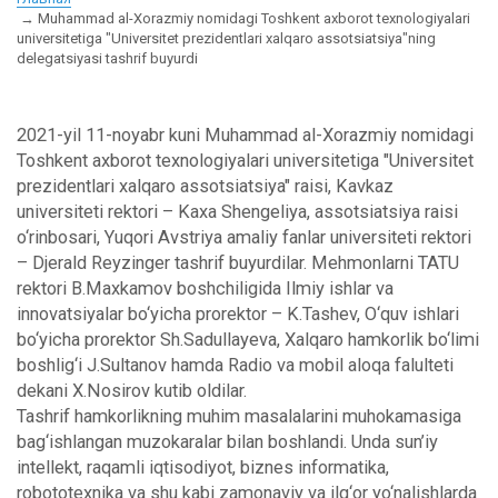
Muhammad al-Xorazmiy nomidagi Toshkent axborot texnologiyalari
universitetiga "Universitet prezidentlari xalqaro assotsiatsiya"ning
delegatsiyasi tashrif buyurdi
2021-yil 11-noyabr kuni Muhammad al-Xorazmiy nomidagi
Toshkent axborot texnologiyalari universitetiga "Universitet
prezidentlari xalqaro assotsiatsiya" raisi, Kavkaz
universiteti rektori – Kaxa Shengeliya, assotsiatsiya raisi
o‘rinbosari, Yuqori Avstriya amaliy fanlar universiteti rektori
– Djerald Reyzinger tashrif buyurdilar. Mehmonlarni TATU
rektori B.Maxkamov boshchiligida Ilmiy ishlar va
innovatsiyalar bo‘yicha prorektor – K.Tashev, O‘quv ishlari
bo‘yicha prorektor Sh.Sadullayeva, Xalqaro hamkorlik bo‘limi
boshlig‘i J.Sultanov hamda Radio va mobil aloqa falulteti
dekani X.Nosirov kutib oldilar.
Tashrif hamkorlikning muhim masalalarini muhokamasiga
bag‘ishlangan muzokaralar bilan boshlandi. Unda sun’iy
intellekt, raqamli iqtisodiyot, biznes informatika,
robototexnika va shu kabi zamonaviy va ilg‘or yo‘nalishlarda