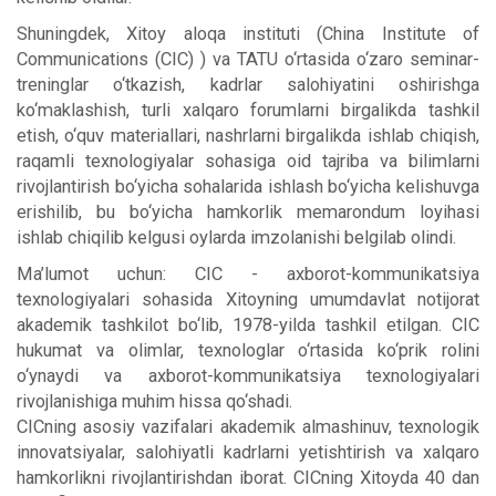
Shuningdek, Xitoy aloqa instituti (China Institute of
Communications (CIC) ) va TATU o‘rtasida o‘zaro seminar-
treninglar o‘tkazish, kadrlar salohiyatini oshirishga
ko‘maklashish, turli xalqaro forumlarni birgalikda tashkil
etish, o‘quv materiallari, nashrlarni birgalikda ishlab chiqish,
raqamli texnologiyalar sohasiga oid tajriba va bilimlarni
rivojlantirish bo‘yicha sohalarida ishlash bo‘yicha kelishuvga
erishilib, bu bo‘yicha hamkorlik memarondum loyihasi
ishlab chiqilib kelgusi oylarda imzolanishi belgilab olindi.
Мa’lumot uchun: CIC - axborot-kommunikatsiya
texnologiyalari sohasida Xitoyning umumdavlat notijorat
akademik tashkilot bo‘lib, 1978-yilda tashkil etilgan. CIC
hukumat va olimlar, texnologlar o‘rtasida ko‘prik rolini
o‘ynaydi va axborot-kommunikatsiya texnologiyalari
rivojlanishiga muhim hissa qo‘shadi.
CICning asosiy vazifalari akademik almashinuv, texnologik
innovatsiyalar, salohiyatli kadrlarni yetishtirish va xalqaro
hamkorlikni rivojlantirishdan iborat. CICning Xitoyda 40 dan