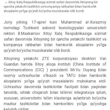
Xitoy Xalq Respublikasiga xizmat safari davomida Xitoyning bir
qancha yetakchi tashkilot va kompaniya rahbarlari bilan hamkorlik
aloqalarini yo‘lga qo’yish bo’yicha muzokaralar olib bordi.
Joriy yilning 17-aprel kuni Muhammad al-Xorazmiy
nomidagi Toshkent axborot texnologiyalari universiteti
rektori B.Maxkamov Xitoy Xalq Respublikasiga xizmat
safari davomida Xitoyning bir qancha yetakchi tashkilot va
kompaniya rahbarlari bilan hamkorlik aloqalarini yo‘lga
qo‘yish bo‘yicha muzokaralar olib bordi.
Xitoyning yetakchi ZTE korporatsiyasi direktori Van
Guandun hamda Xitoy aloqa instituti (China Institute of
Communications (CIC) ) prezidenti Mr.Vu Ouyang bilan
rasmiy uchrashuvlar o‘tkazdi va TATU bilan hamkorlik
aloqalarini yo‘lga qo‘yish masalalarini muhokama etdi.
Uchrashuv davomida tashkilotlar faoliyati bilan yaqindan
tanishib, ishlab chiqarish bilan ta’limni integratsiya qilish,
xususan, universitetni ta’lim klasteriga aylantirish bo‘yicha
mazkur tashkilotlar bilan hamkorlikni yo‘lga qo‘yishga
kelishib oldilar.