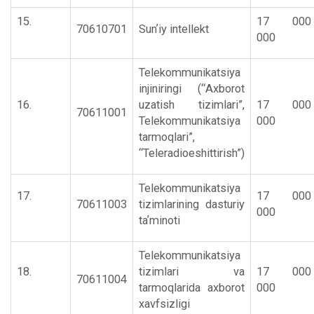
15.
17 000
70610701
Sunʼiy intellekt
000
Telekommunikatsiya
injiniringi (“Аxborot
16.
uzatish tizimlari”,
17 000
70611001
Telekommunikatsiya
000
tarmoqlari”,
“Teleradioeshittirish”)
Telekommunikatsiya
17.
17 000
70611003
tizimlarining dasturiy
000
taʼminoti
Telekommunikatsiya
18.
tizimlari va
17 000
70611004
tarmoqlarida axborot
000
xavfsizligi