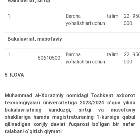
Bakalavriat, sirtqi
1.
Barcha ta’lim
22 95
yo‘nalishlari uchun
000
Bakalavriat, masofaviy
1.
Barcha ta’lim
22 95
60610500
yo‘nalishlari uchun
000
5-ILOVA
Muhammad al-Xorazmiy nomidagi Toshkent axborot
texnologiyalari universitetiga 2023/2024 o‘quv yilida
bakalavriatning kunduzgi, sirtqi va masofaviy
shakllariga hamda magistraturaning 1-kursiga qabul
qilinadigan xorijiy davlat fuqarosi bo‘lgan bir nafar
talabani o‘qitish qiymati