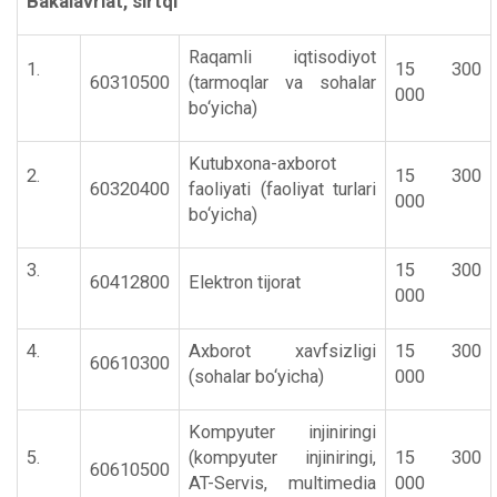
Bakalavriat, sirtqi
Raqamli iqtisodiyot
1.
15 300
60310500
(tarmoqlar va sohalar
000
bo‘yicha)
Kutubxona-axborot
2.
15 300
60320400
faoliyati (faoliyat turlari
000
bo‘yicha)
3.
15 300
60412800
Elektron tijorat
000
4.
Axborot xavfsizligi
15 300
60610300
(sohalar bo‘yicha)
000
Kompyuter injiniringi
5.
(kompyuter injiniringi,
15 300
60610500
AT-Servis, multimedia
000