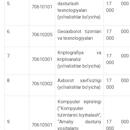
5.
dasturlash
17 000
70610101
texnologiyalari
000
(yoʼnalishlar boʼyicha)
6.
Geoaxborot tizimlari
17 000
70610205
va texnologiyalari
000
Kriptografiya va
7.
17 000
70610301
kriptoanaliz
000
(yoʼnalishlar boʼyicha)
8.
Аxborot xavfsizligi
17 000
70610302
(yoʼnalishlar boʼyicha)
000
Kompyuter injiniringi
(“Kompyuter
tizimlarini loyihalash”,
9.
“Аmaliy dasturiy
17 000
70610501
vositalarni
000