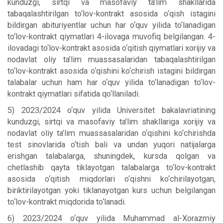
kunduzgi, sirtqi va masofaviy ta’lim shakllarida
tabaqalashtirilgan to‘lov-kontrakt asosida o‘qish istagini
bildirgan abituriyentlar uchun har o‘quv yilida to‘lanadigan
to‘lov-kontrakt qiymatlari 4-ilovaga muvofiq belgilangan. 4-
ilovadagi to‘lov-kontrakt asosida o‘qitish qiymatlari xorijiy va
nodavlat oliy ta’lim muassasalaridan tabaqalashtirilgan
to‘lov-kontrakt asosida o‘qishini ko‘chirish istagini bildirgan
talabalar uchun ham har o‘quv yilida to‘lanadigan to‘lov-
kontrakt qiymatlari sifatida qo‘llaniladi.
5) 2023/2024 o‘quv yilida Universitet bakalavriatining
kunduzgi, sirtqi va masofaviy ta’lim shakllariga xorijiy va
nodavlat oliy ta’lim muassasalaridan o‘qishini ko‘chirishda
test sinovlarida o‘tish bali va undan yuqori natijalarga
erishgan talabalarga, shuningdek, kursda qolgan va
chetlashib qayta tiklayotgan talabalarga to‘lov-kontrakt
asosida o‘qitish miqdorlari o‘qishni ko‘chirilayotgan,
biriktirilayotgan yoki tiklanayotgan kurs uchun belgilangan
to‘lov-kontrakt miqdorida to‘lanadi.
6) 2023/2024 o‘quv yilida Muhammad al-Xorazmiy