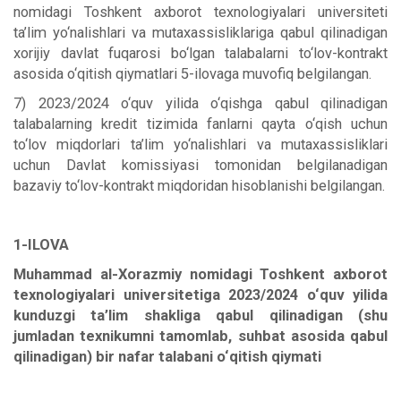
nomidagi Toshkent axborot texnologiyalari universiteti
ta’lim yo‘nalishlari va mutaxassisliklariga qabul qilinadigan
xorijiy davlat fuqarosi bo‘lgan talabalarni to‘lov-kontrakt
asosida o‘qitish qiymatlari 5-ilovaga muvofiq belgilangan.
7) 2023/2024 o‘quv yilida o‘qishga qabul qilinadigan
talabalarning kredit tizimida fanlarni qayta o‘qish uchun
to‘lov miqdorlari ta’lim yo‘nalishlari va mutaxassisliklari
uchun Davlat komissiyasi tomonidan belgilanadigan
bazaviy to‘lov-kontrakt miqdoridan hisoblanishi belgilangan.
1-ILOVA
Muhammad al-Xorazmiy nomidagi Toshkent axborot
texnologiyalari universitetiga 2023/2024 o‘quv yilida
kunduzgi ta’lim shakliga qabul qilinadigan (shu
jumladan texnikumni tamomlab, suhbat asosida qabul
qilinadigan) bir nafar talabani o‘qitish qiymati