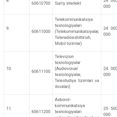
8.
24 00
60610700
Sun’iy intellekt
000
Telekommunikatsiya
texnologiyalari
9.
24 00
60611000
(Telekommunikatsiyalar,
000
Teleradioeshittirish,
Mobil tizimlar)
Televizion
texnologiyalar
10.
(Audiovizual
24 00
60611100
texnologiyalar,
000
Telestudiya tizimlari va
ilovalari)
Axborot-
kommunikatsiya
11.
25 50
60611200
texnologiyalari
000