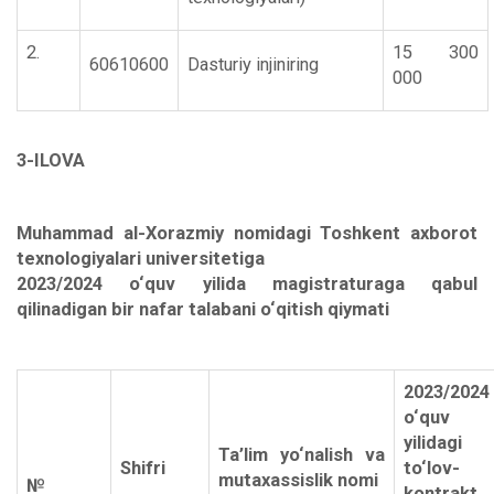
2.
15 300
60610600
Dasturiy injiniring
000
3-ILOVA
Muhammad al-Xorazmiy nomidagi Toshkent axborot
texnologiyalari universitetiga
2023/2024 o‘quv yilida magistraturaga qabul
qilinadigan bir nafar talabani o‘qitish qiymati
2023/2024
o‘quv
yilidagi
Ta’lim yo‘nalish va
Shifri
to‘lov-
mutaxassislik nomi
№
kontrakt