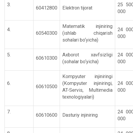
3.
25 50
60412800
Elektron tijorat
000
Matematik injiniring
4.
24 00
60540300
(ishlab chiqarish
000
sohalari bo‘yicha)
5.
Axborot xavfsizligi
24 00
60610300
(sohalar bo‘yicha)
000
Kompyuter injiniringi
6.
(Kompyuter injiniringi,
24 00
60610500
AT-Servis, Multimedia
000
texnologiyalari)
7.
24 00
60610600
Dasturiy injiniring
000