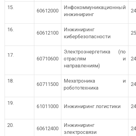
15.
Инфокоммуникационный
60612000
24
инжиниринг
16.
Инжиниринг
60612100
25
кибербезопасности
Электроэнергетика (по
17.
60710600
отраслям и
24
направлениям)
18.
Мехатроника и
60711500
24
робототехника
19.
61011000
Инжиниринг логистики
24
20.
Инжиниринг
60612400
24
электросвязи