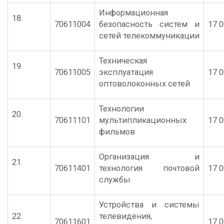
Информационная
18.
70611004
безопасность систем и
17 0
сетей телекоммуникации
Техническая
19.
70611005
эксплуатация
17 0
оптоволоконных сетей
Технологии
20.
70611101
мультипликационных
17 0
фильмов
Организация и
21.
70611401
технология почтовой
17 0
службы
Устройства и системы
22.
телевидения,
70611601
17 0