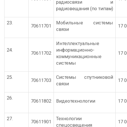
радиосвязи и
радиовещания (по типам)
23.
Мобильные системы
70611701
17 0
связи
Интеллектуальные
24.
информационно-
70611702
17 0
коммуникационные
системы
25.
Системы спутниковой
70611703
17 0
связи
26.
70611802
Видеотехнологии
17 0
27.
Технологии
70611901
17 0
спецосвещения