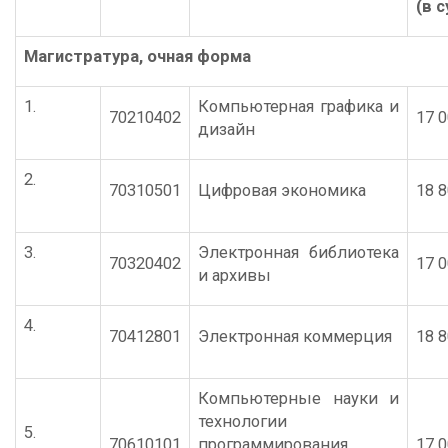
(в с
Магистратура
,
очная форма
1.
Компьютерная графика и
70210402
17 0
дизайн
2.
70310501
Цифровая экономика
18 8
3.
Электронная библиотека
70320402
17 0
и архивы
4.
70412801
Электронная коммерция
18 8
Компьютерные науки и
технологии
5.
70610101
программирования
17 0