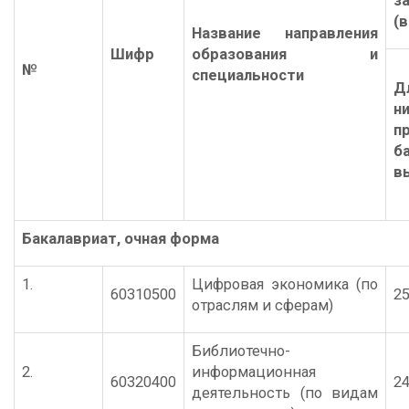
з
(в
Название направления
Шифр
образования и
№
специальности
Д
н
п
б
в
Бакалавриат
,
очная форма
1.
Цифровая экономика (по
60310500
25
отраслям и сферам)
Библиотечно-
2.
информационная
60320400
24
деятельность (по видам