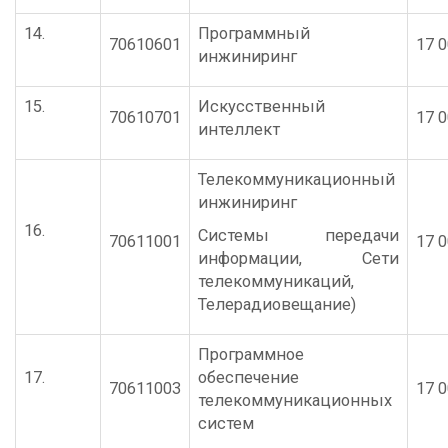
14.
Программный
70610601
17 0
инжиниринг
15.
Искусственный
70610701
17 0
интеллект
Телекоммуникационный
инжиниринг
16.
Системы передачи
70611001
17 0
информации, Сети
телекоммуникаций,
Телерадиовещание)
Программное
17.
обеспечение
70611003
17 0
телекоммуникационных
систем