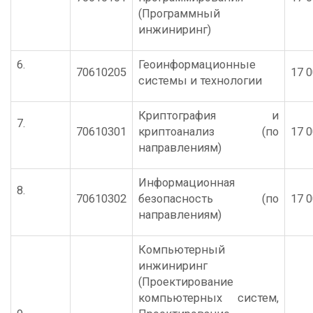
(Программный
инжиниринг)
6.
Геоинформационные
70610205
17 0
системы и технологии
Криптография и
7.
70610301
криптоанализ (по
17 0
направлениям)
Информационная
8.
70610302
безопасность (по
17 0
направлениям)
Компьютерный
инжиниринг
(Проектирование
компьютерных систем,