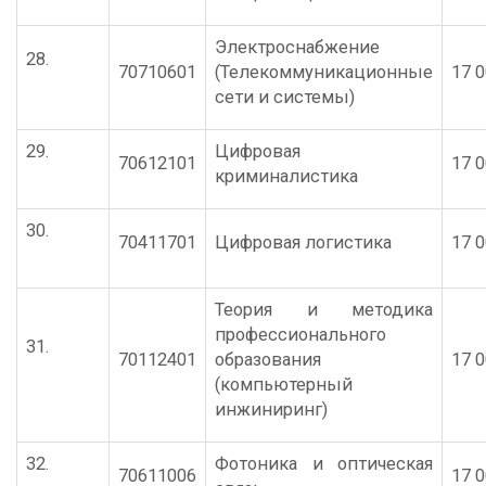
Электроснабжение
28.
70710601
(Телекоммуникационные
17 0
сети и системы)
29.
Цифровая
70612101
17 0
криминалистика
30.
70411701
Цифровая логистика
17 0
Теория и методика
профессионального
31.
70112401
образования
17 0
(компьютерный
инжиниринг)
32.
Фотоника и оптическая
70611006
17 0