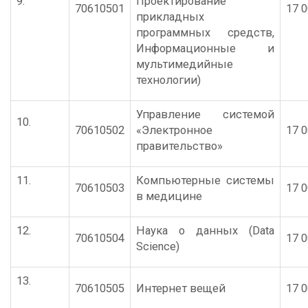
9.
Проектирование
70610501
17 0
прикладных
программных средств,
Информационные и
мультимедийные
технологии)
Управление системой
10.
70610502
«Электронное
17 0
правительство»
11.
Компьютерные системы
70610503
17 0
в медицине
12.
Наука о данных (Data
70610504
17 0
Science)
13.
70610505
Интернет вещей
17 0