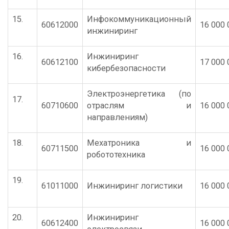
15.
Инфокоммуникационный
60612000
16 000 
инжиниринг
16.
Инжиниринг
60612100
17 000 
кибербезопасности
Электроэнергетика (по
17.
60710600
отраслям и
16 000 
направлениям)
18.
Мехатроника и
60711500
16 000 
робототехника
19.
61011000
Инжиниринг логистики
16 000 
20.
Инжиниринг
60612400
16 000 