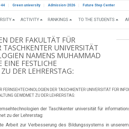
-44
Green university
Admission-2026
Future Step Center
RSITY
ACTIVITY
RANKINGS
TO THE STUDENTS
A
EN DER FAKULTÄT FÜR
 TASCHKENTER UNIVERSITÄT
OLOGIEN NAMENS MUHAMMAD
 EINE FESTLICHE
ZU DER LEHRERSTAG:
ÜR FERNSEHTECHNOLOGIEN DER TASCHKENTER UNIVERSITÄT FÜR I
ALTUNG GEWIDMET ZU DER LEHRERSTAG:
ernsehtechnologien der Taschkenter universität für informa
et zu der Lehrerstag:
te Arbeit zur Verbesserung des Bildungssystems in unserem