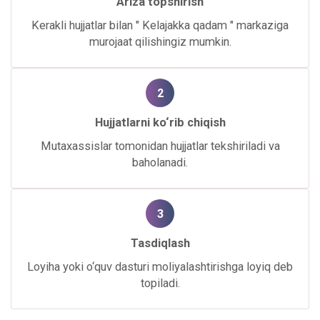
Ariza topshirish
Kerakli hujjatlar bilan " Kelajakka qadam " markaziga
murojaat qilishingiz mumkin.
2
Hujjatlarni ko‘rib chiqish
Mutaxassislar tomonidan hujjatlar tekshiriladi va
baholanadi.
3
Tasdiqlash
Loyiha yoki o‘quv dasturi moliyalashtirishga loyiq deb
topiladi.