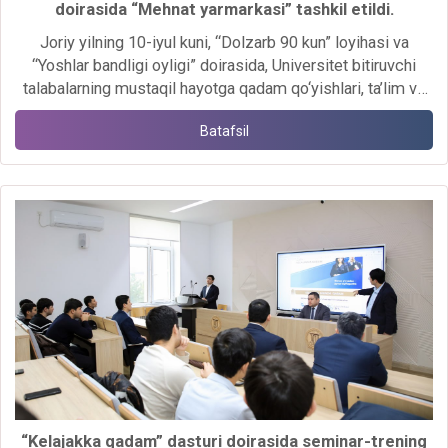
doirasida “Mehnat yarmarkasi” tashkil etildi.
Joriy yilning 10-iyul kuni, “Dolzarb 90 kun” loyihasi va
“Yoshlar bandligi oyligi” doirasida, Universitet bitiruvchi
talabalarning mustaqil hayotga qadam qo‘yishlari, ta’lim va
bandlik sohalarida o‘z iqtidori va salohiyatini to‘liq namoyon
Batafsil
etishlari uchun sharoitlarni kengaytirish, ularning bandligiga
ko‘maklashish, talabalarni kelajakda kasbiy faoliyatiga
qiziqishlarini yanada kuchaytirish va potensial ish
beruvchilar bilan ularni to‘g‘ridan-to‘g‘ri aloqasini yo‘lga
qo‘yishga ko‘maklashish maqsadida, “Mehnat yarmarkasi”
tashkil etildi.
“Kelajakka qadam” dasturi doirasida seminar-trening