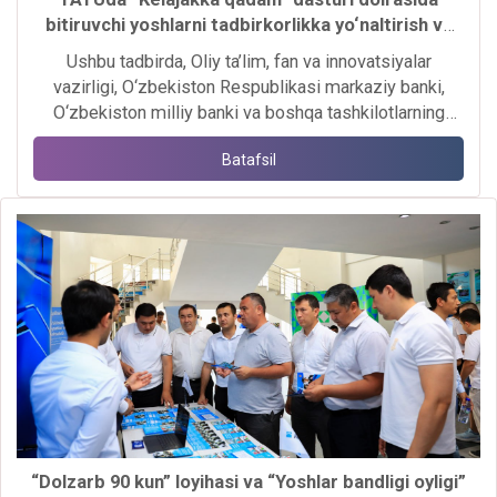
bitiruvchi yoshlarni tadbirkorlikka yo‘naltirish va
ularning biznes loyihalarini moliyalashtirish
Ushbu tadbirda, Oliy ta’lim, fan va innovatsiyalar
masalalariga bag‘ishlangan seminar-trening
vazirligi, O‘zbekiston Respublikasi markaziy banki,
tashkil etildi.
O‘zbekiston milliy banki va boshqa tashkilotlarning
mas’ul hodimlari ishtirok etishdi.
Batafsil
“Dolzarb 90 kun” loyihasi va “Yoshlar bandligi oyligi”