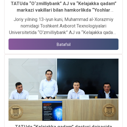
TATUda “O‘zmilliybank” AJ va “Kelajakka qadam”
markazi vakillari bilan hamkorlikda “Yoshlar
bandligi oyligi” doirasida seminar-trening tashkil
Joriy yilning 13-iyun kuni, Muhammad al-Xorazmiy
etildi.
nomidagi Toshkent Axborot Texnologiyalari
Universitetida “O‘zmilliybank” AJ va “Kelajakka qadam”
markazi vakillari bilan hamkorlikda “Yoshlar bandligi
Batafsil
oyligi” doirasida seminar-trening tashkil etildi.
TATUda “Kelajakka qadam” dasturi doirasida