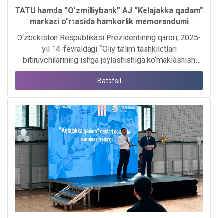
TATU hamda “O‘zmilliybank” AJ “Kelajakka qadam”
markazi o‘rtasida hamkorlik memorandumi
imzolandi.
O‘zbekiston Respublikasi Prezidentining qarori, 2025-
yil 14-fevraldagi “Oliy ta’lim tashkilotlari
bitiruvchilarining ishga joylashishiga ko‘maklashish
bo‘yicha qo‘shimcha chora-tadbirlar to‘g‘risida”gi PQ-
Batafsil
61-son qarori bilan yoshlarning bandligini ta’minlash,
oliy ta’lim tashkilotlari bitiruvchilarining mehnat
bozoriga integratsiyasini kuchaytirish, xususiy sektor
va tijorat banklari ishtirokida kadrlar tayyorlash
jarayonini takomillashtirish yuzasidan keng imkoniyatlar
yaratib berildi.