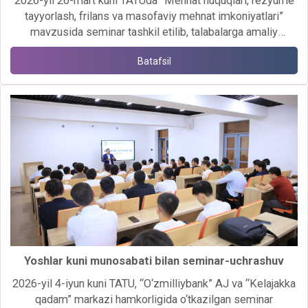
2026-yil 26-mart kuni TATUda “Mehnat huquqlari, rezyume
tayyorlash, frilans va masofaviy mehnat imkoniyatlari”
mavzusida seminar tashkil etilib, talabalarga amaliy
tavsiyalar va zamonaviy mehnat bozori talablari haqida
Batafsil
ma’lumotlar berildi.
Yoshlar kuni munosabati bilan seminar-uchrashuv
2026-yil 4-iyun kuni TATU, “O‘zmilliybank” AJ va “Kelajakka
qadam” markazi hamkorligida o‘tkazilgan seminar