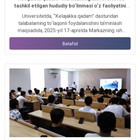
tashkil etilgan hududiy bo‘linmasi o‘z faoliyatini
boshladi.
Universitetda, “Kelajakka qadam” dasturidan
talabalarning toʻlaqonli foydalanishini taʼminlash
maqsadida, 2025-yil 17-aprelda Markazning ish
yuritishi uchun Universitet hududida xona ajratilib,
Batafsil
zaruriy jihozlar (kompyuter, printer, telefon, ish yuritish
uskunalari) bilan jihozlanib, doimiy oʻz faoliyatini olib
bormoqda.