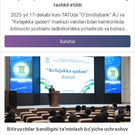
tashkil etildi
2025-yil 17-dekabr kuni TATUda “O‘zmilliybank” AJ va
“Kelajakka qadam” markazi vakillari bilan hamkorlikda
bitiruvchi yoshlarni tadbirkorlikka yo‘naltirish va biznes
loyihalarini moliyalashtirish masalalariga bag‘ishlangan
Batafsil
seminar-trening o‘tkazildi.
Bitiruvchilar bandligini ta’minlash bo‘yicha uchrashuv