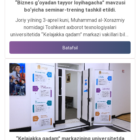
“Biznes g‘oyadan tayyor loyihagacha” mavzusi
bo‘yicha seminar-trening tashkil etildi.
Joriy yilning 3-aprel kuni, Muhammad al-Xorazmiy
nomidagi Toshkent axborot texnologiyalari
universitetida “Kelajakka qadam” markazi vakillari bilan
hamkorlikda o‘z biznes g‘oyalarini amalga oshirish
Batafsil
istagida bo‘lgan bitiruvchi bosqich talabalar uchun
“Biznes g‘oyadan tayyor loyihagacha” mavzusi bo‘yicha
seminar-trening tashkil etildi.
“Kelajakka qadam” markazining universitetda