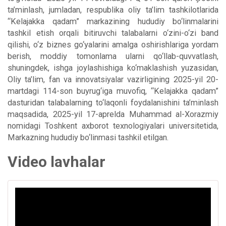
ta’minlash, jumladan, respublika oliy ta’lim tashkilotlarida
“Kelajakka qadam” markazining hududiy bo‘linmalarini
tashkil etish orqali bitiruvchi talabalarni o‘zini-o‘zi band
qilishi, o‘z biznes go‘yalarini amalga oshirishlariga yordam
berish, moddiy tomonlama ularni qo‘llab-quvvatlash,
shuningdek, ishga joylashishiga ko‘maklashish yuzasidan,
Oliy ta’lim, fan va innovatsiyalar vazirligining 2025-yil 20-
martdagi 114-son buyrug‘iga muvofiq, “Kelajakka qadam”
dasturidan talabalarning to‘laqonli foydalanishini ta’minlash
maqsadida, 2025-yil 17-aprelda Muhammad al-Xorazmiy
nomidagi Toshkent axborot texnologiyalari universitetida,
Markazning hududiy bo‘linmasi tashkil etilgan.
Video lavhalar