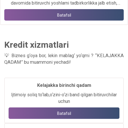
davomida bitiruvchi yoshlarni tadbirkorlikka jalb etish,
biznes g‘oyalarni qo‘llab-quvvatlash va imtiyozli kredit
Batafsil
imkoniyatlari haqida batafsil ma’lumotlar berildi.
Kredit xizmatlari
💡 Biznes g‘oya bor, lekin mablag‘ yo‘qmi ?
“KELAJAKKA
QADAM”
bu muammoni yechadi!
Kelajakka birinchi qadam
Ijtimoiy soliq to‘lab,o‘zini-o‘zi band qilgan bitiruvchilar
uchun
Batafsil