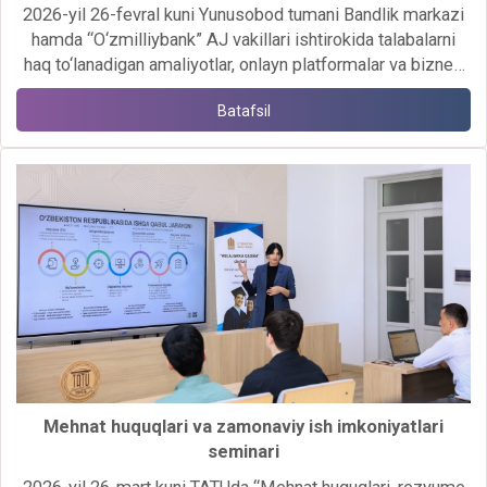
2026-yil 26-fevral kuni Yunusobod tumani Bandlik markazi
hamda “O‘zmilliybank” AJ vakillari ishtirokida talabalarni
haq to‘lanadigan amaliyotlar, onlayn platformalar va biznes
loyihalarni qo‘llab-quvvatlash imkoniyatlari bilan tanishtirish
Batafsil
uchrashuvi tashkil etildi.
Mehnat huquqlari va zamonaviy ish imkoniyatlari
seminari