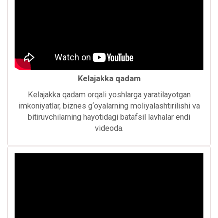
Kelajakka qadam
Kelajakka qadam orqali yoshlarga yaratilayotgan
imkoniyatlar, biznes g‘oyalarning moliyalashtirilishi va
bitiruvchilarning hayotidagi batafsil lavhalar endi
videoda.