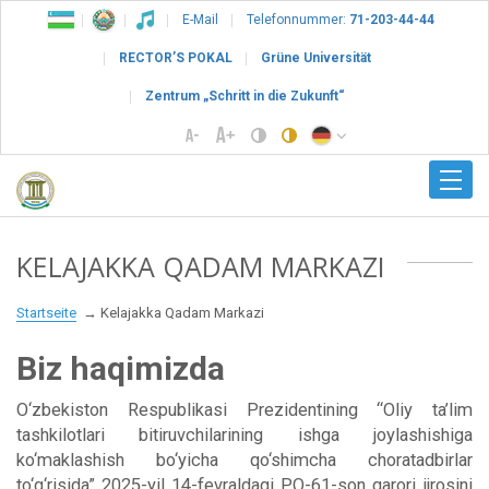
E-Mail
Telefonnummer:
71-203-44-44
RECTOR’S POKAL
Grüne Universität
Zentrum „Schritt in die Zukunft“
KELAJAKKA QADAM MARKAZI
Startseite
Kelajakka Qadam Markazi
Biz haqimizda
O‘zbekiston Respublikasi Prezidentining “Oliy ta’lim
tashkilotlari bitiruvchilarining ishga joylashishiga
ko‘maklashish bo‘yicha qo‘shimcha choratadbirlar
to‘g‘risida” 2025-yil 14-fevraldagi PQ-61-son qarori ijrosini