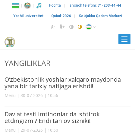
Pochta
Ishonch telefoni:
71-203-44-44
Yashil universitet
Qabul-2026
Kelajakka Qadam Markazi
YANGILIKLAR
O‘zbekistonlik yoshlar xalqaro maydonda
yana bir tarixiy natijaga erishdi!
Menu | 30-07-2026 | 10:56
Davlat testi imtihonlarida ishtirok
etdingizmi? Endi tanlov sizniki!
Menu | 29-07-2026 | 10:50