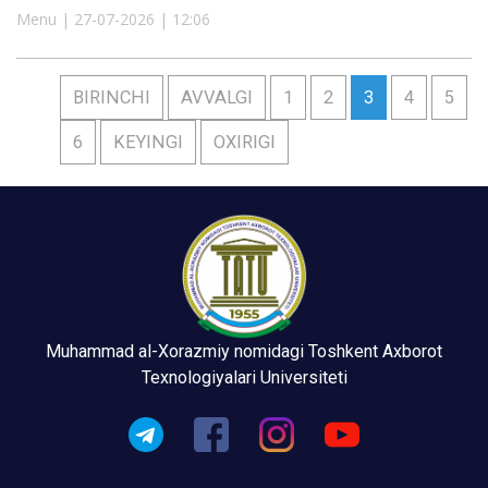
Menu | 27-07-2026 | 12:06
BIRINCHI
AVVALGI
1
2
3
4
5
6
KEYINGI
OXIRIGI
Muhammad al-Xorazmiy nomidagi Toshkent Axborot
Texnologiyalari Universiteti