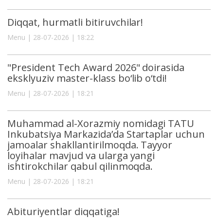
Diqqat, hurmatli bitiruvchilar!
Menu | 28-07-2026 | 18:22
"President Tech Award 2026" doirasida
eksklyuziv master-klass bo‘lib o‘tdi!
Menu | 28-07-2026 | 18:21
Muhammad al-Xorazmiy nomidagi TATU
Inkubatsiya Markazida’da Startaplar uchun
jamoalar shakllantirilmoqda. Tayyor
loyihalar mavjud va ularga yangi
ishtirokchilar qabul qilinmoqda.
Menu | 28-07-2026 | 18:21
Abituriyentlar diqqatiga!