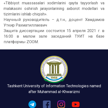
«Tibbiyot muassasalari xodimlarini qayta tayyorlash va
malakasini oshirish jarayonlarining axborot modellari va
tizimlarini ishlab chiqish».
Научный руководитель – д.т.н., доцент Хамдамов
Уткир Рахматиллаевич
Защита диссертации состоится 15 апреля 2021 г. в
16:00 в малом зале заседаний ТУИТ на базе
платформы ZOOM.
Tashkent University of Information Technologies named
after Muhammad al-Khwarizmi