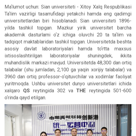
Maʼlumot uchun: Sian universiteti - Xitoy Xalq Respublikasi
Taʼlim vazirligi tasarrufidagi yetakchi hamda eng qadimgi
universitetlardan biri hisoblanadi. Sian universiteti 1896-
yilda tashkil topgan. Mazkur yirik universitet barcha
akademik dasturlarni oʼz ichiga oluvchi 20 ta taʼlim va
tadqiqot maktablaridan tashkil topgan. Universitetda beshta
asosiy davlat laboratoriyalari hamda toʼrtta maxsus
ixtisoslashtirilgan laboratoriyalar shuningdek, ikkita
muhandislik markazi mavjud. Universitetda 48,300 dan ortiq
talabalar (shu jumladan, 2,100 ga yaqin xorijiy talabalar) va
3960 dan ortiq professor-oʼqituvchilar va xodimlar faoliyat
yuritmoqda. Ushbu universitet dunyo universitetlari ichida
xalqaro
QS
reytingida 302 va
THE
reytingida 501-600
oʼrinda qayd etilgan.