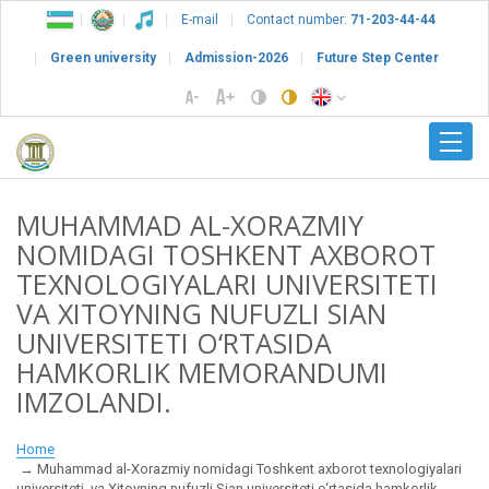
E-mail
Contact number:
71-203-44-44
Green university
Admission-2026
Future Step Center
MUHAMMAD AL-XORAZMIY
NOMIDAGI TOSHKENT AXBOROT
TEXNOLOGIYALARI UNIVERSITETI
VA XITOYNING NUFUZLI SIAN
UNIVERSITETI O‘RTASIDA
HAMKORLIK MEMORANDUMI
IMZOLANDI.
Home
Muhammad al-Xorazmiy nomidagi Toshkent axborot texnologiyalari
universiteti va Xitoyning nufuzli Sian universiteti o‘rtasida hamkorlik