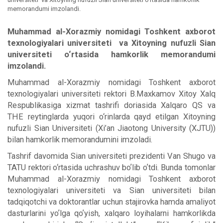
memorandumi imzolandi.
Muhammad al-Xorazmiy nomidagi Toshkent axborot
texnologiyalari universiteti va Xitoyning nufuzli Sian
universiteti o‘rtasida hamkorlik memorandumi
imzolandi.
Muhammad al-Xorazmiy nomidagi Toshkent axborot
texnologiyalari universiteti rektori B.Maxkamov Xitoy Xalq
Respublikasiga xizmat tashrifi doriasida Xalqaro QS va
THE reytinglarda yuqori o‘rinlarda qayd etilgan Xitoyning
nufuzli Sian Universiteti (Xi’an Jiaotong University (XJTU))
bilan hamkorlik memorandumini imzoladi.
Tashrif davomida Sian universiteti prezidenti Van Shugo va
TATU rektori o‘rtasida uchrashuv boʼlib oʼtdi. Bunda tomonlar
Muhammad al-Xorazmiy nomidagi Toshkent axborot
texnologiyalari universiteti va Sian universiteti bilan
tadqiqotchi va doktorantlar uchun stajirovka hamda amaliyot
dasturlarini yoʼlga qoʼyish, xalqaro loyihalarni hamkorlikda