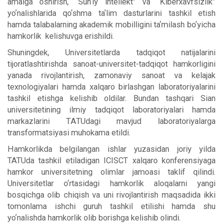
amalga oshirish, “Sunʼiy intellekt” va “Kiberxavfsizlik”
yoʼnalishlarida qoʼshma taʼlim dasturlarini tashkil etish
hamda talabalarning akademik mobilligini taʼmilash boʼyicha
hamkorlik kelishuvga erishildi.
Shuningdek, Universitetlarda tadqiqot natijalarini
tijoratlashtirishda sanoat-universitet-tadqiqot hamkorligini
yanada rivojlantirish, zamonaviy sanoat va kelajak
texnologiyalari hamda xalqaro birlashgan laboratoriyalarini
tashkil etishga kelishib oldilar. Bundan tashqari Sian
universitetining ilmiy tadqiqot laboratoriyalari hamda
markazlarini TАTUdagi mavjud laboratoriyalarga
transformatsiyasi muhokama etildi.
Hamkorlikda belgilangan ishlar yuzasidan joriy yilda
TATUda tashkil etiladigan ICISCT xalqaro konferensiyaga
hamkor universitetning olimlar jamoasi taklif qilindi.
Universitetlar oʼrtasidagi hamkorlik aloqalarni yangi
bosqichga olib chiqish va uni rivojlantirish maqsadida ikki
tomonlama ishchi guruh tashkil etilishi hamda shu
yoʼnalishda hamkorlik olib borishga kelishib olindi.