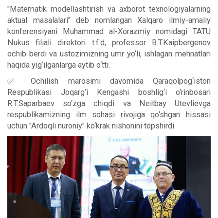
"Matematik modellashtirish va axborot texnologiyalarning
aktual masalalari" deb nomlangan Xalqaro ilmiy-amaliy
konferensiyani Muhammad al-Xorazmiy nomidagi TATU
Nukus filiali direktori t.f.d, professor B.T.Kaipbergenov
ochib berdi va ustozimizning umr yo‘li, ishlagan mehnatlari
haqida yig‘ilganlarga aytib o‘tti.
✅ Ochilish marosimi davomida Qaraqolpog‘iston
Respublikasi Joqarg‘i Kengashi boshlig‘i o‘rinbosari
R.T.Saparbaev so‘zga chiqdi va Neitbay Utevlievga
respublikamizning ilm sohasi rivojiga qo‘shgan hissasi
uchun "Ardoqli nuroniy" ko‘krak nishonini topshirdi.