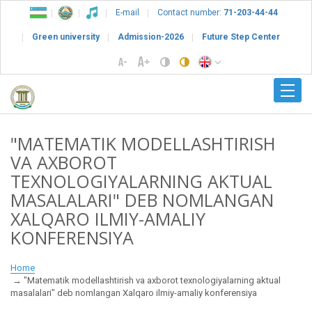
E-mail
Contact number:
71-203-44-44
Green university
Admission-2026
Future Step Center
"MATEMATIK MODELLASHTIRISH
VA AXBOROT
TEXNOLOGIYALARNING AKTUAL
MASALALARI" DEB NOMLANGAN
XALQARO ILMIY-AMALIY
KONFERENSIYA
Home
"Matematik modellashtirish va axborot texnologiyalarning aktual
masalalari" deb nomlangan Xalqaro ilmiy-amaliy konferensiya