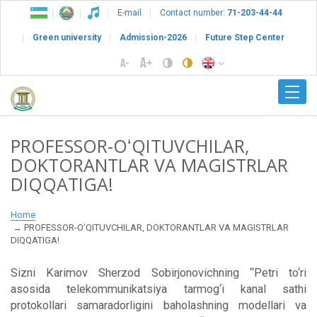
E-mail
Contact number:
71-203-44-44
Green university
Admission-2026
Future Step Center
PROFESSOR-OʻQITUVCHILAR,
DOKTORANTLAR VA MAGISTRLAR
DIQQATIGA!
Home
PROFESSOR-OʻQITUVCHILAR, DOKTORANTLAR VA MAGISTRLAR
DIQQATIGA!
Sizni Karimov Sherzod Sobirjonovichning “Petri to‘ri
asosida telekommunikatsiya tarmog‘i kanal sathi
protokollari samaradorligini baholashning modellari va