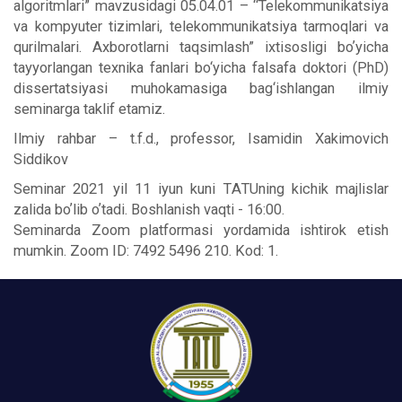
algoritmlari” mavzusidagi 05.04.01 – “Telekommunikatsiya
va kompyuter tizimlari, telekommunikatsiya tarmoqlari va
qurilmalari. Аxborotlarni taqsimlash” ixtisosligi boʼyicha
tayyorlangan texnika fanlari bo‘yicha falsafa doktori (PhD)
dissertatsiyasi muhokamasiga bag‘ishlangan ilmiy
seminarga taklif etamiz.
Ilmiy rahbar – t.f.d., professor, Isamidin Xakimovich
Siddikov
Seminar 2021 yil 11 iyun kuni TАTUning kichik majlislar
zalida boʼlib oʼtadi. Boshlanish vaqti - 16:00.
Seminarda Zoom platformasi yordamida ishtirok etish
mumkin. Zoom ID: 7492 5496 210. Kod: 1.