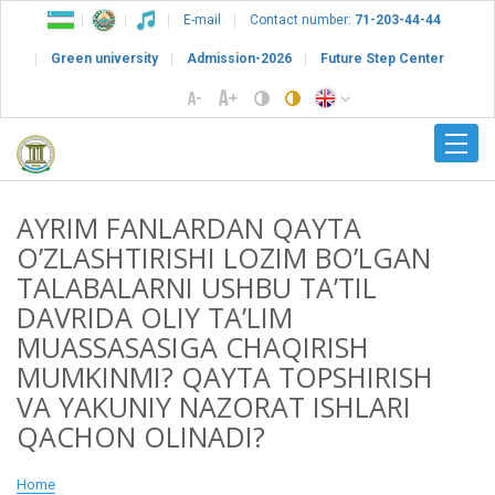
E-mail
Contact number:
71-203-44-44
Green university
Admission-2026
Future Step Center
АYRIM FANLARDAN QAYTA
OʼZLASHTIRISHI LOZIM BOʼLGAN
TALABALARNI USHBU TAʼTIL
DAVRIDA OLIY TAʼLIM
MUASSASASIGA CHAQIRISH
MUMKINMI? QAYTA TOPSHIRISH
VA YAKUNIY NAZORAT ISHLARI
QACHON OLINADI?
Home