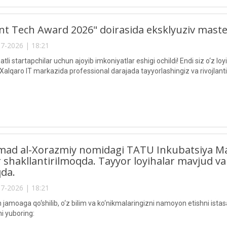
nt Tech Award 2026" doirasida eksklyuziv master-
7-2026 | 18:21
atli startapchilar uchun ajoyib imkoniyatlar eshigi ochildi! Endi siz o‘z
Xalqaro IT markazida professional darajada tayyorlashingiz va rivojlant
d al-Xorazmiy nomidagi TATU Inkubatsiya Mar
 shakllantirilmoqda. Tayyor loyihalar mavjud va 
da.
7-2026 | 18:21
 jamoaga qo‘shilib, o‘z bilim va ko‘nikmalaringizni namoyon etishni is
i yuboring: