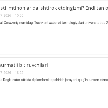
sti imtihonlarida ishtirok etdingizmi? Endi tanlov
7-2026 | 10:50
Xorazmiy nomidagi Toshkent axborot texnologiyalari universitetida 
hurmatli bitiruvchilar!
7-2026 | 18:22
da Registrator ofisida diplomlarni topshirish jarayoni qizg'in davom etm