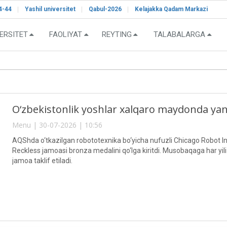
4-44
Yashil universitet
Qabul-2026
Kelajakka Qadam Markazi
ERSITET
FAOLIYAT
REYTING
TALABALARGA
O‘zbekistonlik yoshlar xalqaro maydonda yana 
Menu | 30-07-2026 | 10:56
AQShda o‘tkazilgan robototexnika bo‘yicha nufuzli Chicago Robot Inv
Reckless jamoasi bronza medalini qo‘lga kiritdi. Musobaqaga har yil
jamoa taklif etiladi.