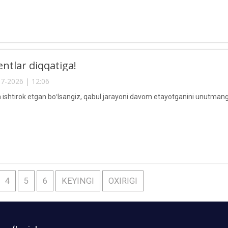
entlar diqqatiga!
7-2026 | 12:06
a ishtirok etgan boʻlsangiz, qabul jarayoni davom etayotganini unutmang
4
5
6
KEYINGI
OXIRIGI