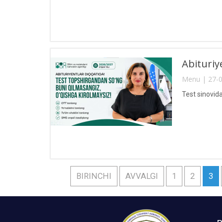
Abituriy
Menu | 27-0
Test sinovid
BIRINCHI
AVVALGI
1
2
3