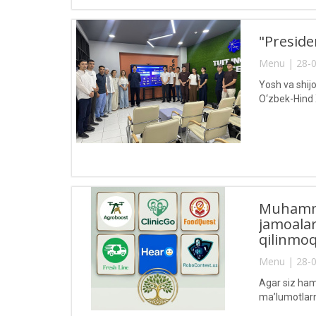
"Preside
Menu | 28-0
Yosh va shijo
O‘zbek-Hind 
Muhamma
jamoalar
qilinmoq
Menu | 28-0
Agar siz ham
ma’lumotlarn