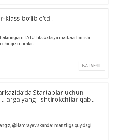
klass bo‘lib o‘tdi!
 loyihalaringizni TATU Inkubatsiya markazi hamda
irishingiz mumkin.
BATAFSIL
kazida’da Startaplar uchun
ularga yangi ishtirokchilar qabul
tasangiz, @HamrayevIskandar manziliga quyidagi