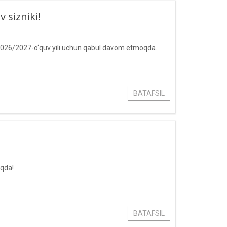
 sizniki!
2026/2027-o‘quv yili uchun qabul davom etmoqda.
BATAFSIL
oqda!
BATAFSIL