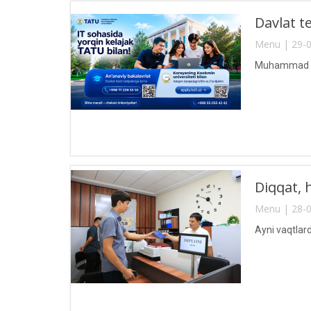
Davlat te
Menu | 29-0
Muhammad al-
Diqqat, 
Menu | 28-0
Ayni vaqtlar