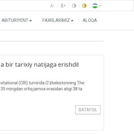
ABITURIYENT
FAXRLARIMIZ
ALOQA
bir tarixiy natijaga erishdi!
itational (CRI) turnirida O‘zbekistonning The
i 35 mingdan ortiq jamoa orasidan atigi 38 ta
BATAFSIL