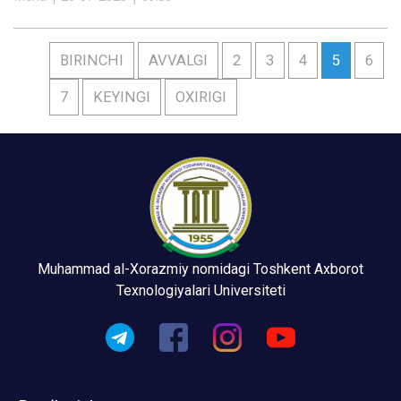
BIRINCHI
AVVALGI
2
3
4
5
6
7
KEYINGI
OXIRIGI
Muhammad al-Xorazmiy nomidagi Toshkent Axborot
Texnologiyalari Universiteti