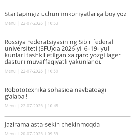
Startapingiz uchun imkoniyatlarga boy yoz
Menu | 22-07-2026 | 10:53
Rossiya Federatsiyasining Sibir federal
universiteti (SFU)da 2026-yil 6–19-iyul
kunlari tashkil etilgan xalqaro yozgi lager
dasturi muvaffaqiyatli yakunlandi.
Menu | 22-07-2026 | 10:50
Robototexnika sohasida navbatdagi
g‘alaba!!!
Menu | 22-07-2026 | 10:48
Jazirama asta-sekin chekinmoqda
Menu | 20-07-2026 | 09:39