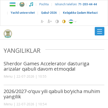
Pochta
Ishonch telefoni:
71-203-44-44
Yashil universitet
Qabul-2026
Kelajakka Qadam Markazi
YANGILIKLAR
Sherdor Games Accelerator dasturiga
arizalar qabuli davom etmoqda!
Menu | 22-07-2026 | 10:55
2026/2027-o‘quv yili qabuli bo‘yicha muhim
yangilik
Menu | 22-07-2026 | 10:54