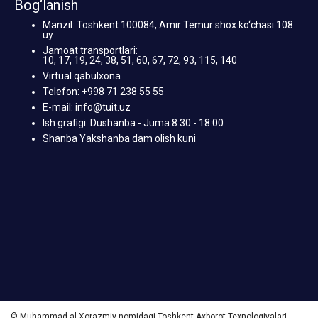
Bog‘lanish
Manzil: Toshkent 100084, Amir Temur shox ko‘chasi 108
uy
Jamoat transportlari:
10, 17, 19, 24, 38, 51, 60, 67, 72, 93, 115, 140
Virtual qabulxona
Telefon: +998 71 238 55 55
E-mail: info@tuit.uz
Ish grafigi: Dushanba - Juma 8:30 - 18:00
Shanba Yakshanba dam olish kuni
© Muhammad al-Xorazmiy nomidagi Toshkent Axborot Texnologiyalari