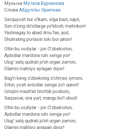
Музыка
Мутала Бурханова
Слова
Абдуллы Орипова
Serquyosh hur o'lkam, elga baxt, najot,
Sen o'zing do'stlarga yo'ldosh, mehribon!
Yashnagay to abad ilmu fan, ijod,
Shuhrating porlasin toki bor jahon!
Oltin bu vodiylar - jon O'zbekiston,
Ajdodlar mardona ruhi senga yor!
Ulug' xalq qudrati jo'sh urgan zamon,
Olamni mahliyo aylagan diyor!
Bag'ri keng o'zbekning o'chmas iymoni,
Erkin, yosh avlodlar senga zo'r qanot!
Istiqlol mash'ali tinchlik posboni,
Xaqsevar, ona yurt, mangu bo'l obod!
Oltin bu vodiylar - jon O'zbekiston,
Ajdodlar mardona ruhi senga yor!
Ulug' xalq qudrati jo'sh urgan zamon,
Olamni mahliyo aylagan diyor!