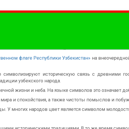
твенном флаге Республики Узбекистан»
на внеочередной
е символизируют историческую связь с древними гос
адиции узбекского народа.
ечной жизни и неба. На языке символов это означает доб
ира и спокойствия, а также чистоты помыслов и побуж
ы. У многих народов цвет является символом молодост
ашими историческими традициями. В то же время симво