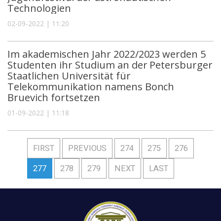
Technologien
02-09-2022 | 11:20
Im akademischen Jahr 2022/2023 werden 5
Studenten ihr Studium an der Petersburger
Staatlichen Universität für
Telekommunikation namens Bonch
Bruevich fortsetzen
01-09-2022 | 11:18
FIRST
PREVIOUS
274
275
276
277
278
279
NEXT
LAST