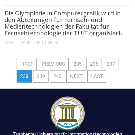
Die Olympiade in Computergrafik wird in
den Abteilungen für Fernseh- und
Medientechnologien der Fakultät für
Fernsehtechnologie der TUIT organisiert.
Menu | 04-03-2024 | 09:32
FIRST
PREVIOUS
235
236
237
238
239
240
NEXT
LAST
Tashkenter Universität für Informationstechnologien