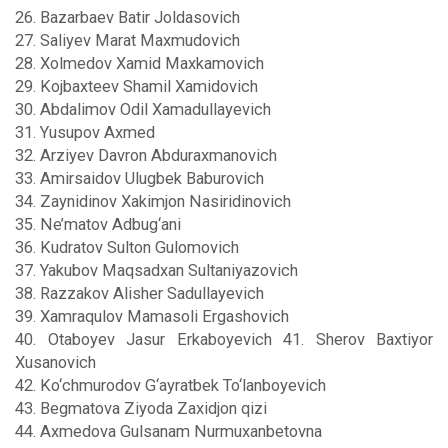
26. Bazarbaev Batir Joldasovich
27. Saliyev Marat Maxmudovich
28. Xolmedov Xamid Maxkamovich
29. Kojbaxteev Shamil Xamidovich
30. Abdalimov Odil Xamadullayevich
31. Yusupov Axmed
32. Arziyev Davron Abduraxmanovich
33. Amirsaidov Ulugbek Baburovich
34. Zaynidinov Xakimjon Nasiridinovich
35. Ne’matov Adbug‘ani
36. Kudratov Sulton Gulomovich
37. Yakubov Maqsadxan Sultaniyazovich
38. Razzakov Alisher Sadullayevich
39. Xamraqulov Mamasoli Ergashovich
40. Otaboyev Jasur Erkaboyevich 41. Sherov Baxtiyor
Xusanovich
42. Ko‘chmurodov G‘ayratbek To‘lanboyevich
43. Begmatova Ziyoda Zaxidjon qizi
44. Axmedova Gulsanam Nurmuxanbetovna