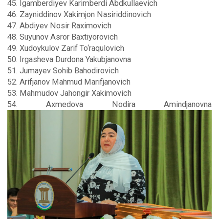
45. Igamberdiyev Karimberdi Abdkullaevich
46. Zayniddinov Xakimjon Nasiriddinovich
47. Abdiyev Nosir Raximovich
48. Suyunov Asror Baxtiyorovich
49. Xudoykulov Zarif To‘raqulovich
50. Irgasheva Durdona Yakubjanovna
51. Jumayev Sohib Bahodirovich
52. Arifjanov Mahmud Marifjanovich
53. Mahmudov Jahongir Xakimovich
54. Axmedova Nodira Amindjanovna