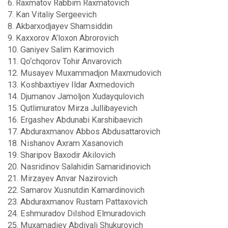
6. Raxmatov Rabbim Raxmatovich
7. Kan Vitaliy Sergeevich
8. Akbarxodjayev Shamsiddin
9. Kaxxorov A’loxon Abrorovich
10. Ganiyev Salim Karimovich
11. Qo‘chqorov Tohir Anvarovich
12. Musayev Muxammadjon Maxmudovich
13. Koshbaxtiyev Ildar Axmedovich
14. Djumanov Jamoljon Xudayqulovich
15. Qutlimuratov Mirza Jullibayevich
16. Ergashev Abdunabi Karshibaevich
17. Abduraxmanov Abbos Abdusattarovich
18. Nishanov Axram Xasanovich
19. Sharipov Baxodir Akilovich
20. Nasridinov Salahidin Samaridinovich
21. Mirzayev Anvar Nazirovich
22. Samarov Xusnutdin Kamardinovich
23. Abduraxmanov Rustam Pattaxovich
24. Eshmuradov Dilshod Elmuradovich
25. Muxamadiev Abdivali Shukurovich