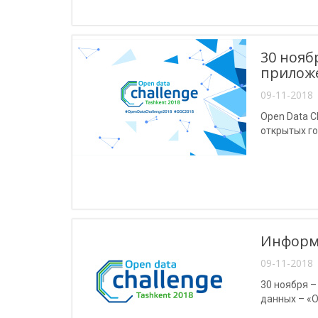
30 нояб
приложе
09-11-2018 
Open Data C
открытых г
Информа
09-11-2018 
30 ноября –
данных – «O