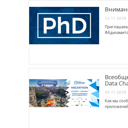
Внимани
12-11-2018 
Приглашаем
Абдихамит
Всеобще
Data Ch
09-11-2018 
Как мы сооб
приложений