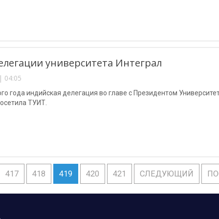
елегации университета Интеграл
| 04:05
ого года индийская делегация во главе с Президентом Университета 
посетила ТУИТ.
417
418
419
420
421
СЛЕДУЮЩИЙ
ПО