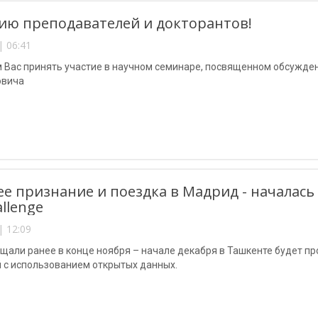
ю преподавателей и докторантов!
| 06:41
 Вас принять участие в научном семинаре, посвященном обсужд
овича
е признание и поездка в Мадрид - началась
allenge
| 12:09
щали ранее в конце ноября – начале декабря в Ташкенте будет п
 с использованием открытых данных.