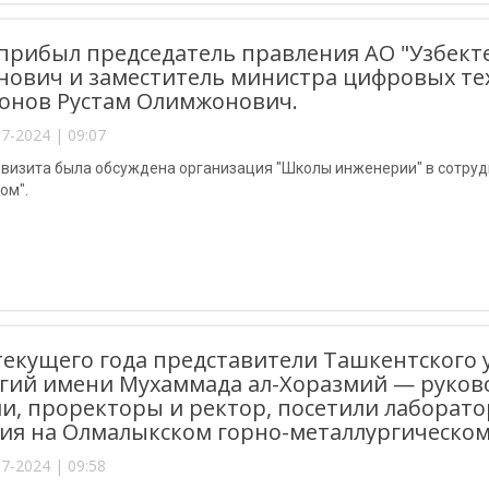
прибыл председатель правления АО "Узбект
ович и заместитель министра цифровых те
онов Рустам Олимжонович.
7-2024 | 09:07
я визита была обсуждена организация "Школы инженерии" в сотру
ом".
текущего года представители Ташкентског
гий имени Мухаммада ал-Хоразмий — руков
и, проректоры и ректор, посетили лаборат
ия на Олмалыкском горно-металлургическом
7-2024 | 09:58