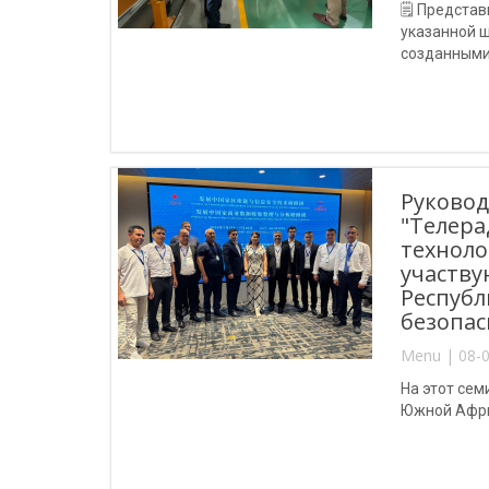
🗒 Представ
указанной ш
созданными
Руковод
"Телер
техноло
участву
Республ
безопас
Menu | 08-0
На этот се
Южной Афри