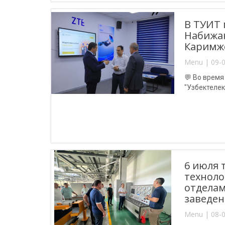
В ТУИТ 
Набижан
Каримж
Menu | 09-0
💬 Во врем
"Узбектелек
6 июля 
техноло
отделам
заведен
Menu | 08-0