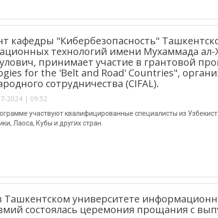
нт кафедры "Кибербезопасность" Ташкентск
ационных технологий имени Мухаммада ал-
улович, принимает участие в грантовой прог
ogies for the 'Belt and Road' Countries", ор
родного сотрудничества (CIFAL).
7-2024 | 09:52
ограмме участвуют квалифицированные специалисты из Узбекистан
и, Лаоса, Кубы и других стран.
в Ташкентском университете информационн
змий состоялась церемония прощания с вып