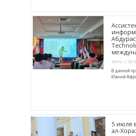
Ассисте
информ
Абдурас
Technol
междуна
Menu | 08-0
В данной пр
Южной Африк
5 июля 
ал-Хора