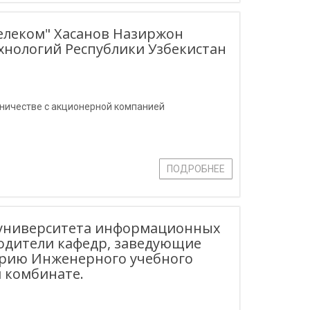
елеком" Хасанов Назиржон
хнологий Республики Узбекистан
дничестве с акционерной компанией
ПОДРОБНЕЕ
о университета информационных
одители кафедр, заведующие
орию Инженерного учебного
 комбинате.