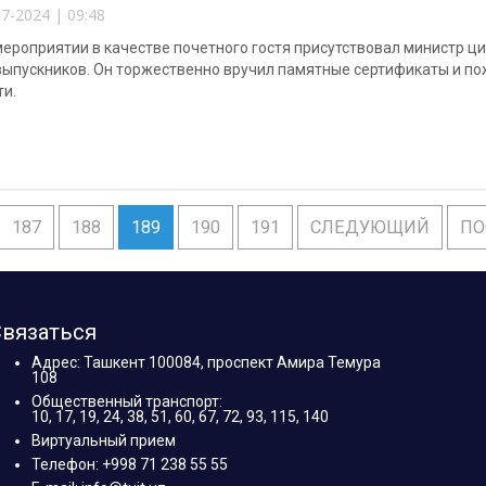
7-2024 | 09:48
мероприятии в качестве почетного гостя присутствовал министр 
выпускников. Он торжественно вручил памятные сертификаты и по
ти.
187
188
189
190
191
СЛЕДУЮЩИЙ
ПО
вязаться
Адрес: Ташкент 100084, проспект Амира Темура
108
Общественный транспорт:
10, 17, 19, 24, 38, 51, 60, 67, 72, 93, 115, 140
Виртуальный прием
Телефон: +998 71 238 55 55