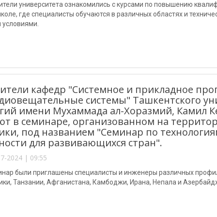
ители университета ознакомились с курсами по повышению квалиф
коле, где специалисты обучаются в различных областях и техниче
 условиями.
ители кафедр "Системное и прикладное пр
адиовещательные системы" Ташкентского у
гий имени Мухаммада ал-Хоразмий, Камил К
ют в семинаре, организованном на террито
ики, под названием "Семинар по технологи
ности для развивающихся стран".
7-2024 | 09:55
минар были приглашены специалисты и инженеры различных профил
ки, Танзании, Афганистана, Камбоджи, Ирана, Непала и Азербайд