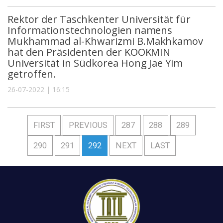
Rektor der Taschkenter Universität für
Informationstechnologien namens
Mukhammad al-Khwarizmi B.Makhkamov
hat den Präsidenten der KOOKMIN
Universität in Südkorea Hong Jae Yim
getroffen.
26-07-2022 | 16:15
FIRST
PREVIOUS
287
288
289
290
291
292
NEXT
LAST