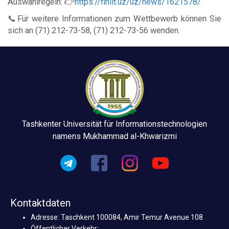
Auswahlregeln: 👉
https://finlit.uz/uz/news/1621578/
📞Für weitere Informationen zum Wettbewerb können Sie
sich an (71) 212-73-58, (71) 212-73-56 wenden.
Tashkenter Universität für Informationstechnologien
namens Mukhammad al-Khwarizmi
Kontaktdaten
Adresse: Taschkent 100084, Amir Temur Avenue 108
Öffentlicher Verkehr: