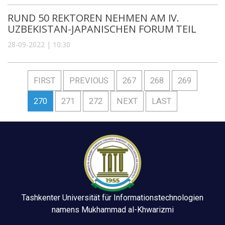
RUND 50 REKTOREN NEHMEN AM IV.
UZBEKISTAN-JAPANISCHEN FORUM TEIL
28-09-2022 | 10:30
FIRST
PREVIOUS
267
268
269
270
271
272
NEXT
LAST
Tashkenter Universität für Informationstechnologien
namens Mukhammad al-Khwarizmi