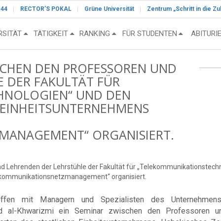
-44
RECTOR’S POKAL
Grüne Universität
Zentrum „Schritt in die Zu
RSITÄT
TÄTIGKEIT
RANKING
FÜR STUDENTEN
ABITURI
SCHEN DEN PROFESSOREN UND
 DER FAKULTÄT FÜR
HNOLOGIEN“ UND DEN
 EINHEITSUNTERNEHMENS
MANAGEMENT“ ORGANISIERT.
 Lehrenden der Lehrstühle der Fakultät für „Telekommunikationstechn
ekommunikationsnetzmanagement“ organisiert.
fen mit Managern und Spezialisten des Unternehmens 
 al-Khwarizmi ein Seminar zwischen den Professoren und