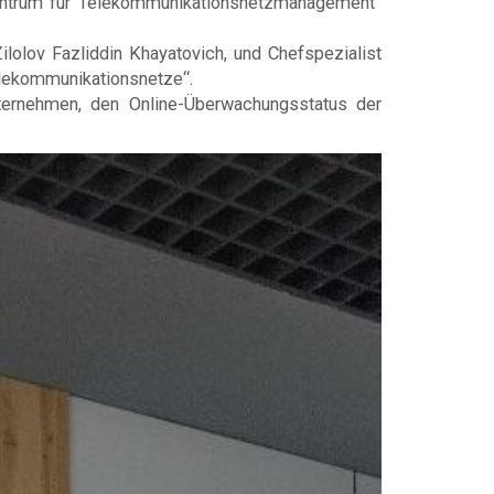
Zentrum für Telekommunikationsnetzmanagement“
lolov Fazliddin Khayatovich, und Chefspezialist
lekommunikationsnetze“.
nternehmen, den Online-Überwachungsstatus der