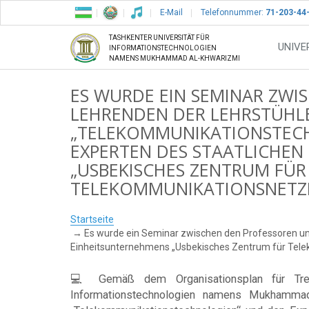
E-Mail
Telefonnummer:
71-203-44
TASHKENTER UNIVERSITÄT FÜR
UNIVE
INFORMATIONSTECHNOLOGIEN
NAMENS MUKHAMMAD AL-KHWARIZMI
ES WURDE EIN SEMINAR ZWI
LEHRENDEN DER LEHRSTÜHLE
„TELEKOMMUNIKATIONSTEC
EXPERTEN DES STAATLICHEN
„USBEKISCHES ZENTRUM FÜR
TELEKOMMUNIKATIONSNETZ
Startseite
Es wurde ein Seminar zwischen den Professoren und
Einheitsunternehmens „Usbekisches Zentrum für Tel
💻 Gemäß dem Organisationsplan für Tref
Informationstechnologien namens Mukhammad