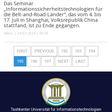
Das Seminar
„Informationssicherheitstechnologien für
die Belt-and-Road-Länder“, das vom 4. bis
17. Juli in Shanghai, Volksrepublik China
stattfand, ist zu Ende gegangen.
Menu | 24-07-2024 | 09:30
FIRST
PREVIOUS
192
193
194
195
196
197
NEXT
LAST
Tashkenter Universität für Informationstechnologien