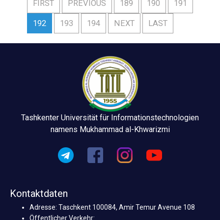
FIRST
PREVIOUS
189
190
191
192
193
194
NEXT
LAST
Tashkenter Universität für Informationstechnologien
namens Mukhammad al-Khwarizmi
Kontaktdaten
Adresse: Taschkent 100084, Amir Temur Avenue 108
Öffentlicher Verkehr: