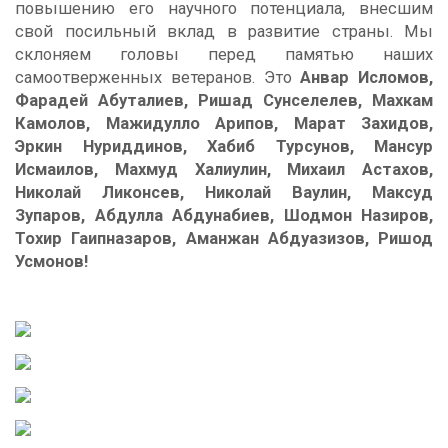
повышению его научного потенциала, внесшим
свой посильный вклад в развитие страны. Мы
склоняем головы перед памятью наших
самоотверженных ветеранов. Это
Анвар Исломов,
Фарадей Абуталиев, Ришад Сунселелев, Маxкам
Камолов, Мажидулло Арипов, Марат Заxидов,
Эркин Нуриддинов, Xабиб Турсунов, Мансур
Исмаилов, Маxмуд Xалиулин, Миxаил Астаxов,
Николай Ликонсев, Николай Ваулин, Максуд
Зупаров, Абдулла Абдунабиев, Шодмон Назиров,
Тоxир Гаипназаров, Аманжан Абдуазизов, Ришод
Усмонов!