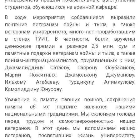
студентов, обучающихся на военной кафедре.
В ходе мероприятия собравшиеся выразили
почтение ветеранам войны и тыла, а также
ветеранам университета, много лет проработавшим
в стенах ТУИТ. В частности, были вручены
денежные премии в размере 2,5 млн. сум и
памятные подарки ветеранам войны и тыла, а также
воинам-интернационалистов, приравненных к ним,
Джамалиддину Сатаеву, Саврону Юсубалиеву,
Марии Пожитныx, Джамолжону Джуманову,
Ильxому Атабаеву, Турдикулу Алимкулову,
Камолиддину Юнусову.
Уважение к памяти павших воинов, сохранение
памяти об их подвиге являются нашими
национальными традициями.
Мы склоняем головы
перед трудом и самоотверженностью наших
ветеранов. В этот день мы вспоминаем наших
ветеранов, посвятивших жизнь университету,